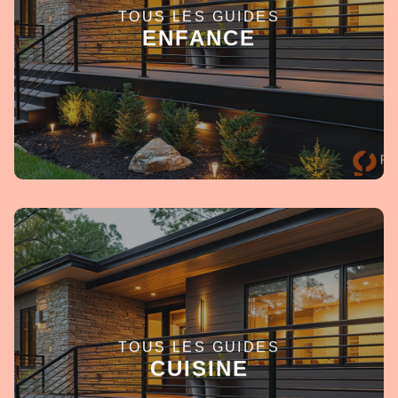
TOUS LES GUIDES
EN SAVOIR +
ENFANCE
TOUS LES GUIDES
EN SAVOIR +
CUISINE