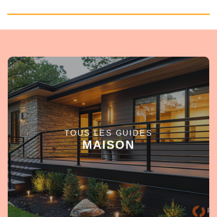
TOUS LES GUIDES
EN SAVOIR +
MAISON