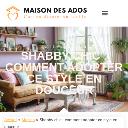
JUILLET 30, 2025
SHABBY CHIC :
COMMENT ADOPTER
CE STYLE EN
DOUCEUR
Accueil
»
Maison
»
Shabby chic : comment adopter ce style en
douceur