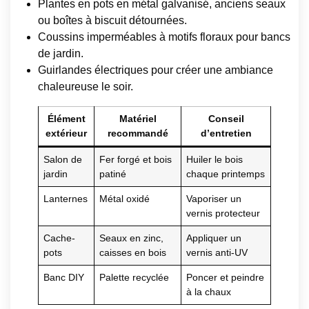
Plantes en pots en métal galvanisé, anciens seaux
ou boîtes à biscuit détournées.
Coussins imperméables à motifs floraux pour bancs
de jardin.
Guirlandes électriques pour créer une ambiance
chaleureuse le soir.
Élément
Matériel
Conseil
extérieur
recommandé
d’entretien
Salon de
Fer forgé et bois
Huiler le bois
jardin
patiné
chaque printemps
Lanternes
Métal oxidé
Vaporiser un
vernis protecteur
Cache-
Seaux en zinc,
Appliquer un
pots
caisses en bois
vernis anti-UV
Banc DIY
Palette recyclée
Poncer et peindre
à la chaux