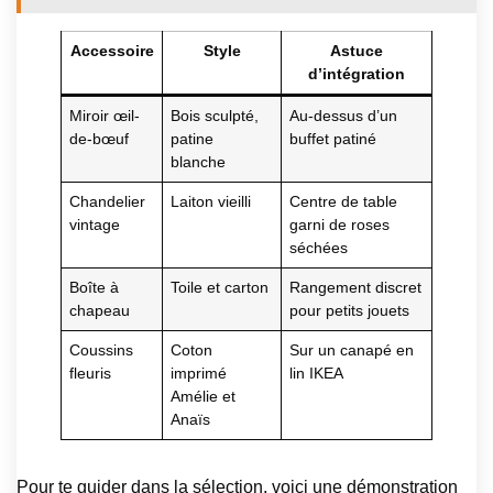
Accessoire
Style
Astuce
d’intégration
Miroir œil-
Bois sculpté,
Au-dessus d’un
de-bœuf
patine
buffet patiné
blanche
Chandelier
Laiton vieilli
Centre de table
vintage
garni de roses
séchées
Boîte à
Toile et carton
Rangement discret
chapeau
pour petits jouets
Coussins
Coton
Sur un canapé en
fleuris
imprimé
lin IKEA
Amélie et
Anaïs
Pour te guider dans la sélection, voici une démonstration