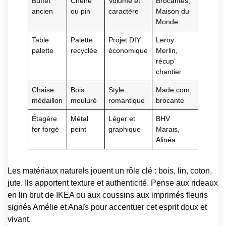
Buffet
Chêne
Volume et
Brocantes,
ancien
ou pin
caractère
Maison du
Monde
Table
Palette
Projet DIY
Leroy
palette
recyclée
économique
Merlin,
récup’
chantier
Chaise
Bois
Style
Made.com,
médaillon
mouluré
romantique
brocante
Étagère
Métal
Léger et
BHV
fer forgé
peint
graphique
Marais,
Alinéa
Les matériaux naturels jouent un rôle clé : bois, lin, coton,
jute. Ils apportent texture et authenticité. Pense aux rideaux
en lin brut de IKEA ou aux coussins aux imprimés fleuris
signés Amélie et Anaïs pour accentuer cet esprit doux et
vivant.