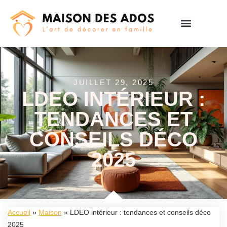
JUILLET 29, 2025
LDEO INTÉRIEUR :
TENDANCES ET
CONSEILS DÉCO
2025
Accueil
»
Maison
»
LDEO intérieur : tendances et conseils déco
2025