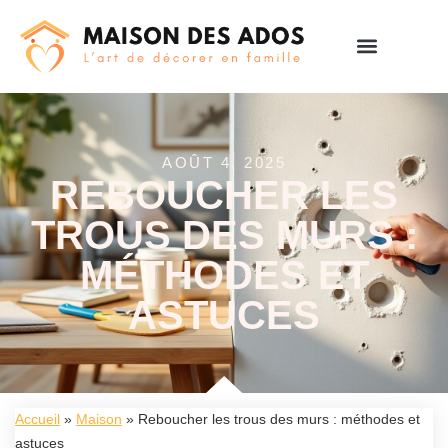
AOÛT 4, 2025
REBOUCHER LES
TROUS DES MURS :
MÉTHODES ET
ASTUCES
Accueil
»
Maison
»
Reboucher les trous des murs : méthodes et
astuces