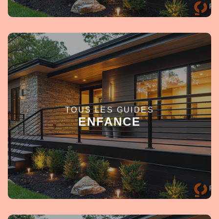
TOUS LES GUIDES
EN SAVOIR +
ENFANCE