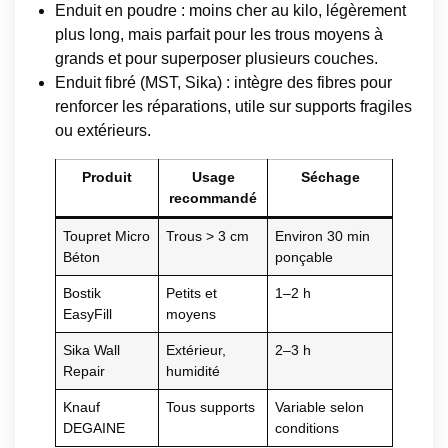
Enduit en poudre : moins cher au kilo, légèrement
plus long, mais parfait pour les trous moyens à
grands et pour superposer plusieurs couches.
Enduit fibré (MST, Sika) : intègre des fibres pour
renforcer les réparations, utile sur supports fragiles
ou extérieurs.
Produit
Usage
Séchage
recommandé
Toupret Micro
Trous > 3 cm
Environ 30 min
Béton
ponçable
Bostik
Petits et
1–2 h
EasyFill
moyens
Sika Wall
Extérieur,
2–3 h
Repair
humidité
Knauf
Tous supports
Variable selon
DEGAINE
conditions