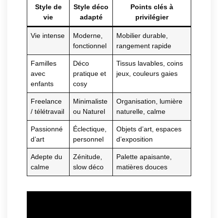
Style de
Style déco
Points clés à
vie
adapté
privilégier
Vie intense
Moderne,
Mobilier durable,
fonctionnel
rangement rapide
Familles
Déco
Tissus lavables, coins
avec
pratique et
jeux, couleurs gaies
enfants
cosy
Freelance
Minimaliste
Organisation, lumière
/ télétravail
ou Naturel
naturelle, calme
Passionné
Éclectique,
Objets d’art, espaces
d’art
personnel
d’exposition
Adepte du
Zénitude,
Palette apaisante,
calme
slow déco
matières douces