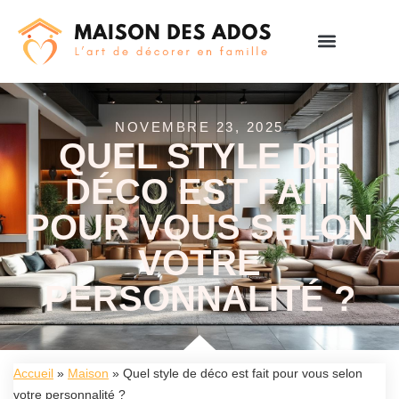
NOVEMBRE 23, 2025
QUEL STYLE DE
DÉCO EST FAIT
POUR VOUS SELON
VOTRE
PERSONNALITÉ ?
Accueil
»
Maison
»
Quel style de déco est fait pour vous selon
votre personnalité ?