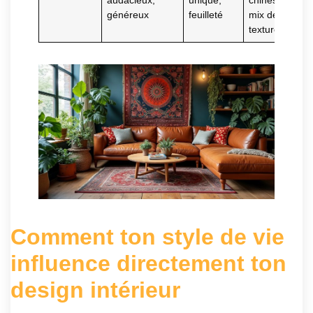
audacieux,
unique,
chinés,
généreux
feuilleté
mix de
textures
Comment ton style de vie
influence directement ton
design intérieur