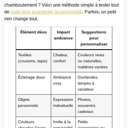
chamboulement ? Voici une méthode simple à tester tout
de
suite pour augmenter la convivialité
. Parfois, un petit
rien change tout.
Élément déco
Impact
Suggestions
ambiance
pour
personnaliser
Textiles
Chaleur,
Couleurs vives
(coussins, tapis)
confort
ou naturelles,
matières variées
Éclairage doux
Ambiance
Guirlandes,
cosy
lampes à
variateur
Objets
Expression
Photos,
personnels
individuelle
souvenirs,
cadeaux
Couleurs
Invite à la
Petits
chaudes (jaune
convivialité
accessoires ou