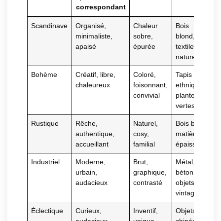
correspondant
Scandinave
Organisé,
Chaleur
Bois
minimaliste,
sobre,
blond,
apaisé
épurée
textile
naturel
Bohème
Créatif, libre,
Coloré,
Tapis
chaleureux
foisonnant,
ethniques,
convivial
plantes
vertes
Rustique
Rêche,
Naturel,
Bois brut,
authentique,
cosy,
matières
accueillant
familial
épaisses
Industriel
Moderne,
Brut,
Métal,
urbain,
graphique,
béton,
audacieux
contrasté
objets
vintage
Éclectique
Curieux,
Inventif,
Objets