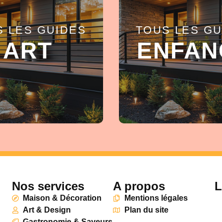
S LES GUIDES
TOUS LES GU
EN SAVOIR +
EN SAVOIR +
ART
ENFAN
Nos services
A propos
L
Maison & Décoration
Mentions légales
Art & Design
Plan du site
Gastronomie & Saveurs