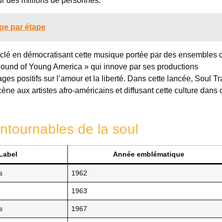
ur des millions de personnes.
pe par étape
le clé en démocratisant cette musique portée par des ensemble
ound of Young America » qui innove par ses productions
es positifs sur l’amour et la liberté. Dans cette lancée, Soul Tr
ène aux artistes afro-américains et diffusant cette culture dans
ontournables de la soul
Label
Année emblématique
s
1962
1963
s
1967