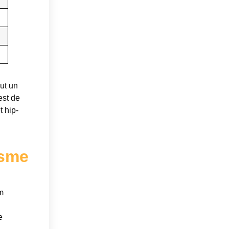
ut un
est de
t hip-
isme
m
e