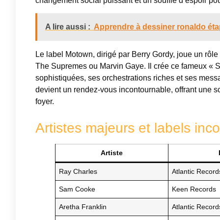
changement social puissant et un souffle d’espoir po
A lire aussi :
Apprendre à dessiner ronaldo éta
Le label Motown, dirigé par Berry Gordy, joue un rô
The Supremes ou Marvin Gaye. Il crée ce fameux « S
sophistiquées, ses orchestrations riches et ses messag
devient un rendez-vous incontournable, offrant une sc
foyer.
Artistes majeurs et labels inc
Artiste
Ray Charles
Atlantic Record
Sam Cooke
Keen Records
Aretha Franklin
Atlantic Record