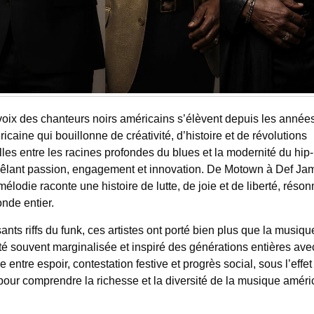
oix des chanteurs noirs américains s’élèvent depuis les année
aine qui bouillonne de créativité, d’histoire et de révolutions
lles entre les racines profondes du blues et la modernité du hip
 mêlant passion, engagement et innovation. De Motown à Def Ja
lodie raconte une histoire de lutte, de joie et de liberté, réson
nde entier.
s riffs du funk, ces artistes ont porté bien plus que la musique 
 souvent marginalisée et inspiré des générations entières avec
ntre espoir, contestation festive et progrès social, sous l’effet
l pour comprendre la richesse et la diversité de la musique amér