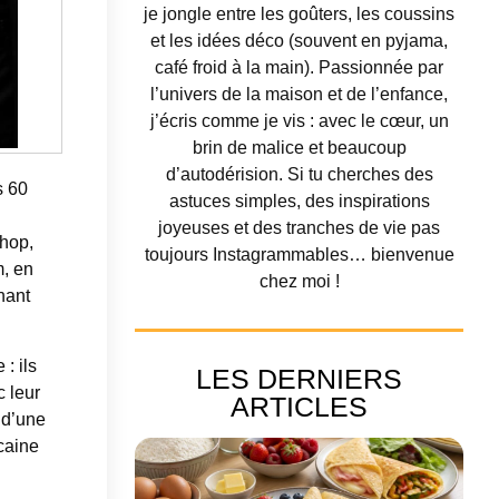
je jongle entre les goûters, les coussins
et les idées déco (souvent en pyjama,
café froid à la main). Passionnée par
l’univers de la maison et de l’enfance,
j’écris comme je vis : avec le cœur, un
brin de malice et beaucoup
d’autodérision. Si tu cherches des
s 60
astuces simples, des inspirations
joyeuses et des tranches de vie pas
-hop,
toujours Instagrammables… bienvenue
m, en
chez moi !
nant
: ils
LES DERNIERS
 leur
ARTICLES
 d’une
icaine