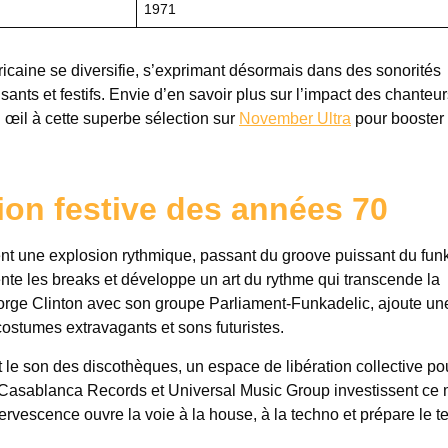
1971
ricaine se diversifie, s’exprimant désormais dans des sonorités
ants et festifs. Envie d’en savoir plus sur l’impact des chanteur
n œil à cette superbe sélection sur
November Ultra
pour booster 
tion festive des années 70
nt une explosion rythmique, passant du groove puissant du fun
nte les breaks et développe un art du rythme qui transcende la
eorge Clinton avec son groupe Parliament-Funkadelic, ajoute un
costumes extravagants et sons futuristes.
e son des discothèques, un espace de libération collective pou
asablanca Records et Universal Music Group investissent ce 
rvescence ouvre la voie à la house, à la techno et prépare le te