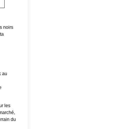
s noirs
ta
k au
e
r les
marché,
rrain du