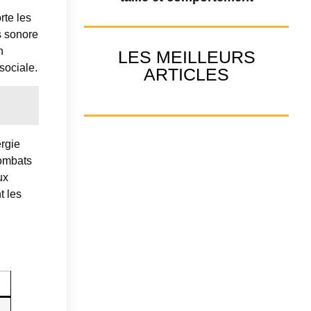
rte les
s sonore
n
LES MEILLEURS
 sociale.
ARTICLES
ergie
combats
ux
t les