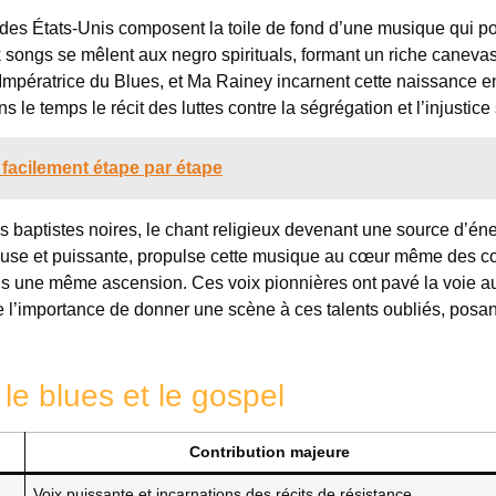
 des États-Unis composent la toile de fond d’une musique qui po
k songs se mêlent aux negro spirituals, formant un riche caneva
l’Impératrice du Blues, et Ma Rainey incarnent cette naissance e
s le temps le récit des luttes contre la ségrégation et l’injustice
facilement étape par étape
s baptistes noires, le chant religieux devenant une source d’én
ineuse et puissante, propulse cette musique au cœur même des 
dans une même ascension. Ces voix pionnières ont pavé la voie a
e l’importance de donner une scène à ces talents oubliés, posan
le blues et le gospel
Contribution majeure
Voix puissante et incarnations des récits de résistance