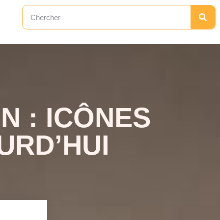
N : ICÔNES
URD’HUI