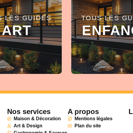
S LES GUIDES
TOUS LES GU
EN SAVOIR +
EN SAVOIR +
ART
ENFAN
Nos services
A propos
L
Maison & Décoration
Mentions légales
Art & Design
Plan du site
Gastronomie & Saveurs