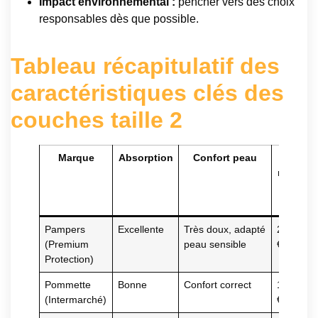
Impact environnemental :
pencher vers des choix
responsables dès que possible.
Tableau récapitulatif des
caractéristiques clés des
couches taille 2
Marque
Absorption
Confort peau
Prix
moyen
(pack
50)
Pampers
Excellente
Très doux, adapté
22-25
(Premium
peau sensible
€
Protection)
Pommette
Bonne
Confort correct
15-18
(Intermarché)
€