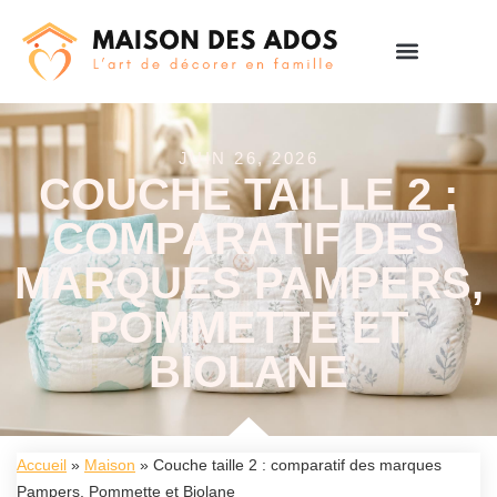
JUIN 26, 2026
COUCHE TAILLE 2 :
COMPARATIF DES
MARQUES PAMPERS,
POMMETTE ET
BIOLANE
Accueil
»
Maison
»
Couche taille 2 : comparatif des marques
Pampers, Pommette et Biolane