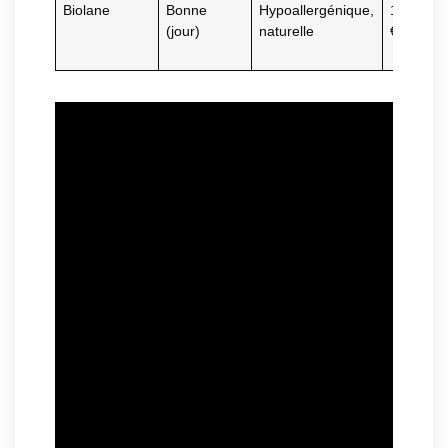
Biolane
Bonne
Hypoallergénique,
18-21
(jour)
naturelle
€