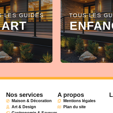
S LES GUIDES
TOUS LES GU
EN SAVOIR +
EN SAVOIR +
ART
ENFAN
Nos services
A propos
L
Maison & Décoration
Mentions légales
Art & Design
Plan du site
Gastronomie & Saveurs