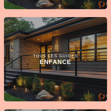
TOUS LES GUIDES
EN SAVOIR +
ENFANCE