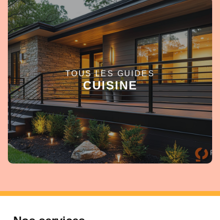
TOUS LES GUIDES
EN SAVOIR +
CUISINE