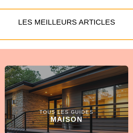
LES MEILLEURS ARTICLES
TOUS LES GUIDES
EN SAVOIR +
MAISON