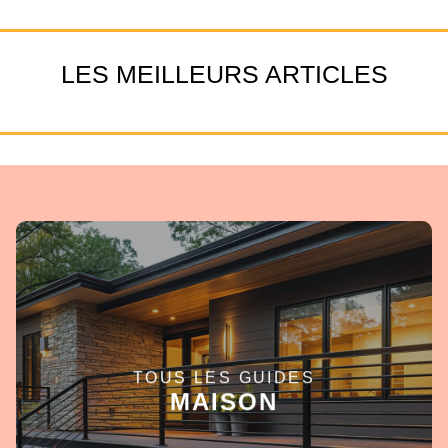
LES MEILLEURS ARTICLES
TOUS LES GUIDES
EN SAVOIR +
MAISON