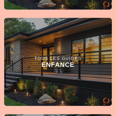
TOUS LES GUIDES
EN SAVOIR +
ENFANCE