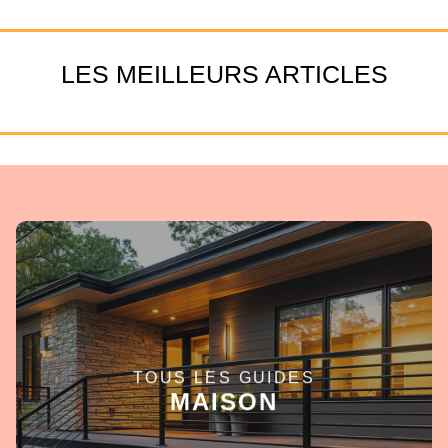
LES MEILLEURS ARTICLES
TOUS LES GUIDES
EN SAVOIR +
MAISON