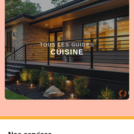
TOUS LES GUIDES
EN SAVOIR +
CUISINE