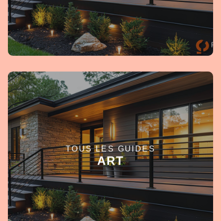
TOUS LES GUIDES
EN SAVOIR +
ART