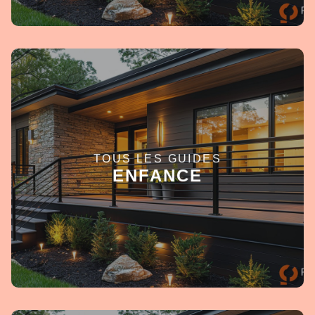
TOUS LES GUIDES
EN SAVOIR +
ENFANCE