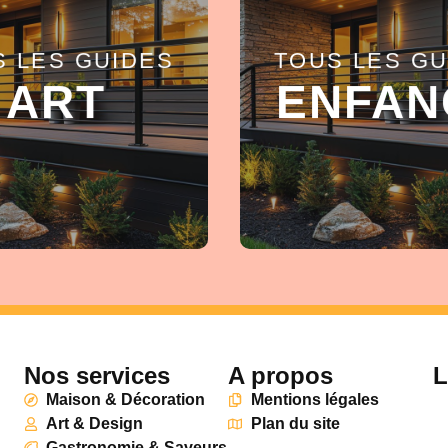
S LES GUIDES
TOUS LES GU
EN SAVOIR +
EN SAVOIR +
ART
ENFAN
Nos services
A propos
L
Maison & Décoration
Mentions légales
Art & Design
Plan du site
Gastronomie & Saveurs