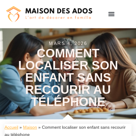
MARS 4, 2026
COMMENT
LOCALISER SON
ENFANT SANS
RECOURIR AU
TÉLÉPHONE
Accueil
»
Maison
»
Comment localiser son enfant sans recourir
au téléphone