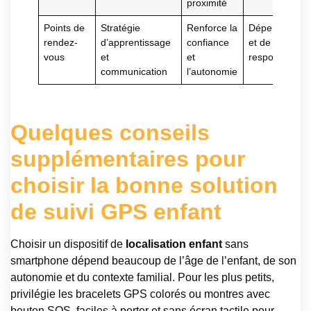
proximité
Points de
Stratégie
Renforce la
Dépend de l’
rendez-
d’apprentissage
confiance
et de la
vous
et
et
responsabilisa
communication
l’autonomie
Quelques conseils
supplémentaires pour
choisir la bonne solution
de suivi GPS enfant
Choisir un dispositif de
localisation enfant
sans
smartphone dépend beaucoup de l’âge de l’enfant, de son
autonomie et du contexte familial. Pour les plus petits,
privilégie les bracelets GPS colorés ou montres avec
bouton SOS, faciles à porter et sans écran tactile pour