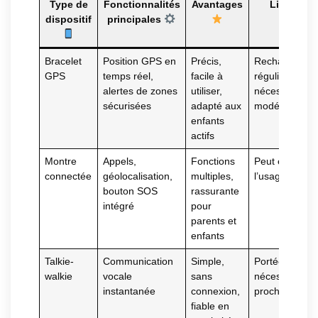
Type de
Fonctionnalités
Avantages
Limites
dispositif
principales
Bracelet
Position GPS en
Précis,
Recharge
GPS
temps réel,
facile à
régulière
alertes de zones
utiliser,
nécessaire, c
sécurisées
adapté aux
modéré
enfants
actifs
Montre
Appels,
Fonctions
Peut encoura
connectée
géolocalisation,
multiples,
l’usage d’écra
bouton SOS
rassurante
intégré
pour
parents et
enfants
Talkie-
Communication
Simple,
Portée limitée
walkie
vocale
sans
nécessite d’êt
instantanée
connexion,
proche
fiable en