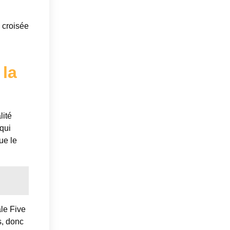
 croisée
 la
lité
 qui
ue le
ale Five
s, donc