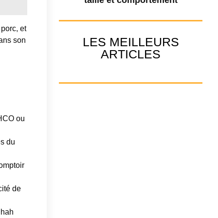
porc, et
LES MEILLEURS
dans son
ARTICLES
e HCO ou
és du
omptoir
cité de
ihah