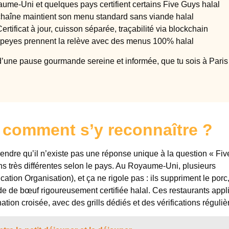
me-Uni et quelques pays certifient certains Five Guys halal
haîne maintient son menu standard sans viande halal
ertificat à jour, cuisson séparée, traçabilité via blockchain
peyes prennent la relève avec des menus 100% halal
s d’une pause gourmande sereine et informée, que tu sois à Paris
: comment s’y reconnaître ?
rendre qu’il n’existe pas une réponse unique à la question « Fi
ions très différentes selon le pays. Au Royaume-Uni, plusieurs
cation Organisation), et ça ne rigole pas : ils suppriment le porc
ande de bœuf rigoureusement certifiée halal. Ces restaurants appl
ation croisée, avec des grills dédiés et des vérifications réguliè