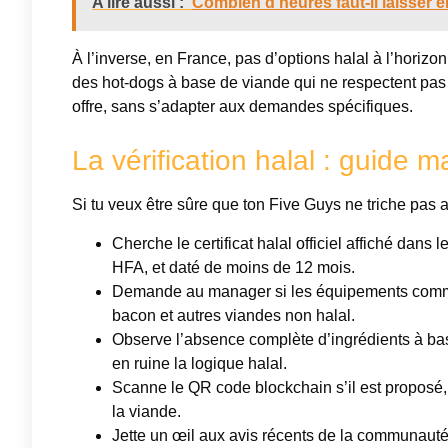
A lire aussi :
Combien d'heures faut-il laisser en
À l’inverse, en France, pas d’options halal à l’horiz
des hot-dogs à base de viande qui ne respectent pas l
offre, sans s’adapter aux demandes spécifiques.
La vérification halal : guide 
Si tu veux être sûre que ton Five Guys ne triche pas a
Cherche le certificat halal officiel affiché dan
HFA, et daté de moins de 12 mois.
Demande au manager si les équipements comme le
bacon et autres viandes non halal.
Observe l’absence complète d’ingrédients à bas
en ruine la logique halal.
Scanne le QR code blockchain s’il est proposé, c’
la viande.
Jette un œil aux avis récents de la communau