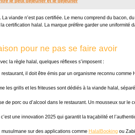
tre le petit déjeuner et le déjeuner
on. La viande n’est pas certifiée. Le menu comprend du bacon, du 
a certification halal. La marque préfère garder une uniformité 
maison pour ne pas se faire avoir
vec la règle halal, quelques réflexes s’imposent :
s le restaurant, il doit être émis par un organisme reconnu comm
s grills et les friteuses sont dédiés à la viande halal, sépar
e de porc ou d’alcool dans le restaurant. Un mousseux sur le c
est une innovation 2025 qui garantit la traçabilité et l’authenti
té musulmane sur des applications comme
HalalBooking
ou Zab