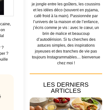
je jongle entre les goûters, les coussins
et les idées déco (souvent en pyjama,
café froid à la main). Passionnée par
l’univers de la maison et de l’enfance,
icaine,
j’écris comme je vis : avec le cœur, un
 on
brin de malice et beaucoup
lal
d’autodérision. Si tu cherches des
astuces simples, des inspirations
r ?
joyeuses et des tranches de vie pas
per ?
toujours Instagrammables… bienvenue
uille
chez moi !
LES DERNIERS
ARTICLES
é