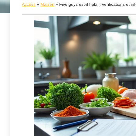
Accueil
»
Maison
»
Five guys est-il halal : vérifications et i