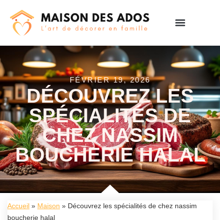
FÉVRIER 19, 2026
DÉCOUVREZ LES
SPÉCIALITÉS DE
CHEZ NASSIM
BOUCHERIE HALAL
Accueil
»
Maison
»
Découvrez les spécialités de chez nassim
boucherie halal