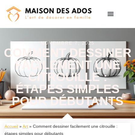
NOVEMBRE 7, 2025
COMMENT DESSINER
FACILEMENT UNE
CITROUILLE :
ÉTAPES SIMPLES
POUR DÉBUTANTS
Accueil
»
Art
»
Comment dessiner facilement une citrouille :
étapes simples pour débutants