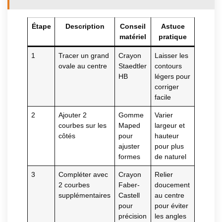
Étape
Description
Conseil
Astuce
matériel
pratique
1
Tracer un grand
Crayon
Laisser les
ovale au centre
Staedtler
contours
HB
légers pour
corriger
facile
2
Ajouter 2
Gomme
Varier
courbes sur les
Maped
largeur et
côtés
pour
hauteur
ajuster
pour plus
formes
de naturel
3
Compléter avec
Crayon
Relier
2 courbes
Faber-
doucement
supplémentaires
Castell
au centre
pour
pour éviter
précision
les angles