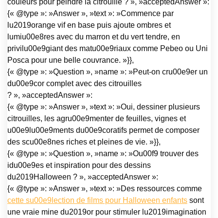
couleurs pour peindre la citrouille ? », »acceptedAnswer »:
{« @type »: »Answer », »text »: »Commence par
lu2019orange vif en base puis ajoute ombres et
lumiu00e8res avec du marron et du vert tendre, en
privilu00e9giant des matu00e9riaux comme Pebeo ou Uni
Posca pour une belle couvrance. »}},
{« @type »: »Question », »name »: »Peut-on cru00e9er un
du00e9cor complet avec des citrouilles
? », »acceptedAnswer »:
{« @type »: »Answer », »text »: »Oui, dessiner plusieurs
citrouilles, les agru00e9menter de feuilles, vignes et
u00e9lu00e9ments du00e9coratifs permet de composer
des scu00e8nes riches et pleines de vie. »}},
{« @type »: »Question », »name »: »Ou00f9 trouver des
idu00e9es et inspiration pour des dessins
du2019Halloween ? », »acceptedAnswer »:
{« @type »: »Answer », »text »: »Des ressources comme
cette su00e9lection de films pour Halloween enfants
sont
une vraie mine du2019or pour stimuler lu2019imagination