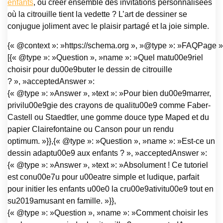
enfants
, ou créer ensemble des invitations personnalisées
où la citrouille tient la vedette ? L’art de dessiner se
conjugue joliment avec le plaisir partagé et la joie simple.
{« @context »: »https://schema.org », »@type »: »FAQPage »,
[{« @type »: »Question », »name »: »Quel matu00e9riel
choisir pour du00e9buter le dessin de citrouille
? », »acceptedAnswer »:
{« @type »: »Answer », »text »: »Pour bien du00e9marrer,
privilu00e9gie des crayons de qualitu00e9 comme Faber-
Castell ou Staedtler, une gomme douce type Maped et du
papier Clairefontaine ou Canson pour un rendu
optimum. »}},{« @type »: »Question », »name »: »Est-ce un
dessin adaptu00e9 aux enfants ? », »acceptedAnswer »:
{« @type »: »Answer », »text »: »Absolument ! Ce tutoriel
est conu00e7u pour u00eatre simple et ludique, parfait
pour initier les enfants u00e0 la cru00e9ativitu00e9 tout en
su2019amusant en famille. »}},
{« @type »: »Question », »name »: »Comment choisir les