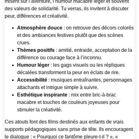
misent sur l’aventure, l’humour macabre léger et souvent
des valeurs de solidarité. Tu verras, ils invitent à discuter
peur, différences et créativité.
Atmosphère douce
: on retrouve des décors colorés
et des ambiances festives plutôt que des scènes
crues.
Thèmes positifs
: amitié, entraide, acceptation de la
différence ou courage face à l’inconnu.
Humour léger
: les gags visuels ou les répliques
décalées transforment la peur en éclats de rire.
Accessibilité
: musiques entraînantes, personnages
attachants et intrigue simple à suivre.
Esthétique inspirante
: mix entre bric-à-brac
macabre et touches de couleurs joyeuses pour
stimuler la créativité.
Ces atouts font des films destinés aux enfants de vrais
supports pédagogiques sans prise de tête. Ils encouragent
le dialogue : « Pourquoi ce fantôme pleure-t-il ? », «