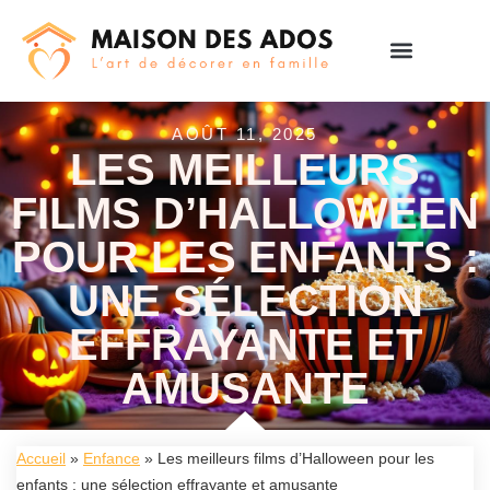
AOÛT 11, 2025
LES MEILLEURS
FILMS D’HALLOWEEN
POUR LES ENFANTS :
UNE SÉLECTION
EFFRAYANTE ET
AMUSANTE
Accueil
»
Enfance
»
Les meilleurs films d’Halloween pour les
enfants : une sélection effrayante et amusante