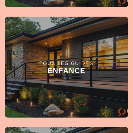
TOUS LES GUIDES
EN SAVOIR +
ENFANCE