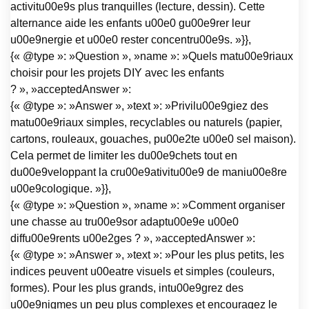
activitu00e9s plus tranquilles (lecture, dessin). Cette
alternance aide les enfants u00e0 gu00e9rer leur
u00e9nergie et u00e0 rester concentru00e9s. »}},
{« @type »: »Question », »name »: »Quels matu00e9riaux
choisir pour les projets DIY avec les enfants
? », »acceptedAnswer »:
{« @type »: »Answer », »text »: »Privilu00e9giez des
matu00e9riaux simples, recyclables ou naturels (papier,
cartons, rouleaux, gouaches, pu00e2te u00e0 sel maison).
Cela permet de limiter les du00e9chets tout en
du00e9veloppant la cru00e9ativitu00e9 de maniu00e8re
u00e9cologique. »}},
{« @type »: »Question », »name »: »Comment organiser
une chasse au tru00e9sor adaptu00e9e u00e0
diffu00e9rents u00e2ges ? », »acceptedAnswer »:
{« @type »: »Answer », »text »: »Pour les plus petits, les
indices peuvent u00eatre visuels et simples (couleurs,
formes). Pour les plus grands, intu00e9grez des
u00e9nigmes un peu plus complexes et encouragez le