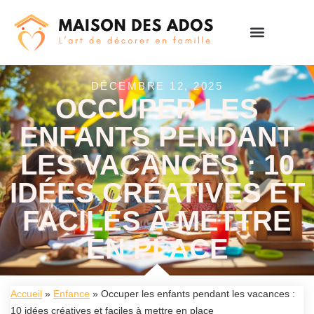
DÉCEMBRE 12, 2025
OCCUPER LES
ENFANTS PENDANT
LES VACANCES : 10
IDÉES CRÉATIVES ET
FACILES À METTRE
EN PLACE
Accueil
»
Enfance
»
Occuper les enfants pendant les vacances :
10 idées créatives et faciles à mettre en place