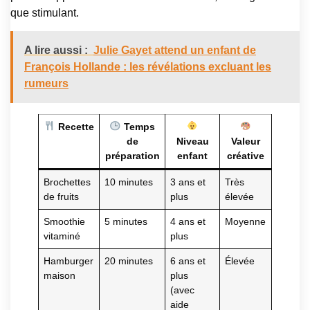
que stimulant.
A lire aussi :
Julie Gayet attend un enfant de
François Hollande : les révélations excluant les
rumeurs
Recette
Temps
de
Niveau
Valeur
préparation
enfant
créative
Brochettes
10 minutes
3 ans et
Très
de fruits
plus
élevée
Smoothie
5 minutes
4 ans et
Moyenne
vitaminé
plus
Hamburger
20 minutes
6 ans et
Élevée
maison
plus
(avec
aide