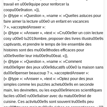
travail en u00e9quipe pour renforcer la
coopu00e9ration. »}},
{« @type »: »Question », »name »: »Quelles astuces pour
faire aimer la lecture u00e0 un enfant en vacances
? », »acceptedAnswer »:
{« @type »: »Answer », »text »: »Cru00e9er un coin lecture
cosy u00e0 lu2019ombre, proposer des livres illustru00e9s
captivants, et prendre le temps de lire ensemble des
histoires sont des mu00e9thodes efficaces pour
u00e9veiller leur intu00e9ru00eat. »}},
{« @type »: »Question », »name »: »Comment
intu00e9grer des jeux u00e9ducatifs u00e0 la maison sans
du00e9penser beaucoup ? », »acceptedAnswer »:
{« @type »: »Answer », »text »: »Optez pour des jeux
simples comme les puzzles achetu00e9s en seconde
main, les devinettes, ou les expu00e9riences scientifiques
faciles u00e0 ru00e9aliser avec du matu00e9riel de
cuisine. Ces activitu00e9s sont souvent tru00e8s peu