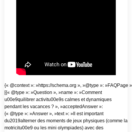
{« @context »: »https://schema.org », »@type »: »FAQPage »,
[{« @type »: »Question », »name »: »Comment
u00e9quilibrer activitu00e9s calmes et dynamiques
pendant les vacances ? », »acceptedAnswer »:
{« @type »: »Answer », »text »: »Il est important
du2019alterner des moments de jeux physiques (comme la
motricitu00e9 ou les mini olympiades) avec des