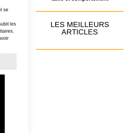
el se
LES MEILLEURS
subit les
ARTICLES
taires.
avoir