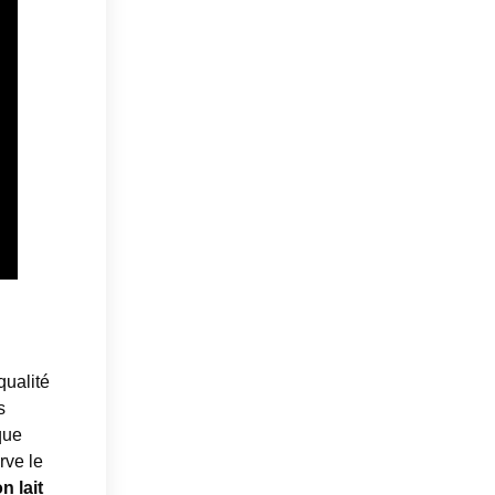
qualité
s
que
rve le
n lait