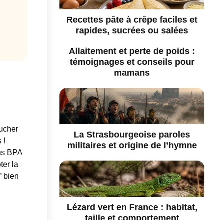
Recettes pâte à crêpe faciles et
rapides, sucrées ou salées
Allaitement et perte de poids :
témoignages et conseils pour
mamans
oucher
La Strasbourgeoise paroles
 !
militaires et origine de l’hymne
ns BPA
ter la
” bien
Lézard vert en France : habitat,
taille et comportement