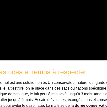
 astuces et temps à respecter
ternel est une solution en or. Un conservateur naturel qui garde 
e le lait est tiré, on le place dans des sacs ou flacons spécifique
que domestique, le lait peut être stocké jusqu’à 3 mois, tandis 
ller jusqu’à 6 mois. Essaie d’éviter les recongélations et conse
 pour éviter le gaspillage. La maîtrise de la
durée conservatio