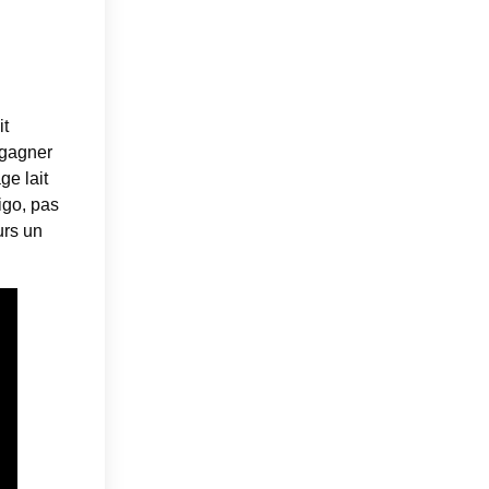
it
 gagner
ge lait
igo, pas
urs un