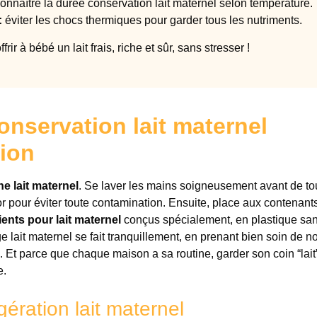
onnaître la durée conservation lait maternel selon température.
:
éviter les chocs thermiques pour garder tous les nutriments.
rir à bébé un lait frais, riche et sûr, sans stresser !
nservation lait maternel
ion
e lait maternel
. Se laver les mains soigneusement avant de t
d’or pour éviter toute contamination. Ensuite, place aux contenants
ients pour lait maternel
conçus spécialement, en plastique sa
age lait maternel se fait tranquillement, en prenant bien soin de no
 Et parce que chaque maison a sa routine, garder son coin “lait
e.
igération lait maternel