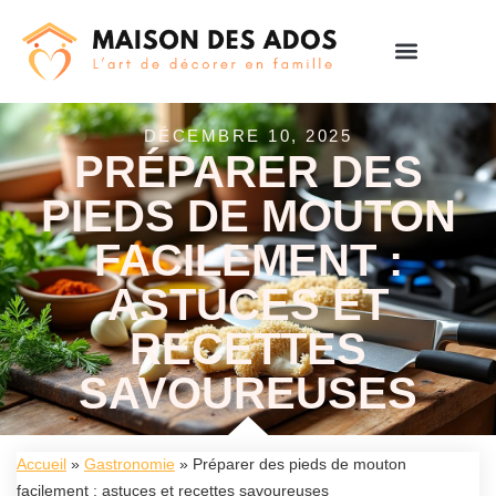
DÉCEMBRE 10, 2025
PRÉPARER DES
PIEDS DE MOUTON
FACILEMENT :
ASTUCES ET
RECETTES
SAVOUREUSES
Accueil
»
Gastronomie
»
Préparer des pieds de mouton
facilement : astuces et recettes savoureuses