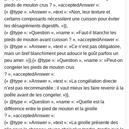
pieds de mouton crus ? », »acceptedAnswer »:
{« @type »: »Answer », »text »: »Non, leur texture et
certains composants nécessitent une cuisson pour éviter
les désagréments digestifs. »}},
{« @type »: »Question », »name »: »Faut-il blanchir les
pieds de mouton avant cuisson ? », »acceptedAnswer »:
{« @type »: »Answer », »text »: »Ce n’est pas obligatoire,
mais un bref blanchiment peut adoucir le goût parfois un
peu amer. »}},{« @type »: »Question », »name »: »Peut-on
congeler les pieds de mouton crus
? », »acceptedAnswer »:
{« @type »: »Answer », »text »: »La congélation directe
n’est pas recommandée ; il vaut mieux les faire revenir à la
poêle avant de les congeler. »}},
{« @type »: »Question », »name »: »Quelle est la
différence entre le pied de mouton et la girolle
? », »acceptedAnswer »:
{« @type »: »Answer », »text »: »La girolle présente des