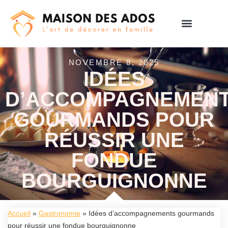
NOVEMBRE 8, 2025
IDÉES
D’ACCOMPAGNEMEN
GOURMANDS POUR
RÉUSSIR UNE
FONDUE
BOURGUIGNONNE
Accueil
»
Gastronomie
»
Idées d’accompagnements gourmands
pour réussir une fondue bourguignonne