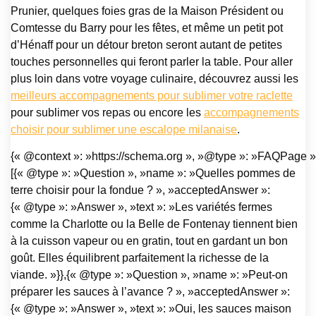
Prunier, quelques foies gras de la Maison Président ou
Comtesse du Barry pour les fêtes, et même un petit pot
d’Hénaff pour un détour breton seront autant de petites
touches personnelles qui feront parler la table. Pour aller
plus loin dans votre voyage culinaire, découvrez aussi les
meilleurs accompagnements pour sublimer votre raclette
pour sublimer vos repas ou encore les
accompagnements
choisir pour sublimer une escalope milanaise
.
{« @context »: »https://schema.org », »@type »: »FAQPage »,
[{« @type »: »Question », »name »: »Quelles pommes de
terre choisir pour la fondue ? », »acceptedAnswer »:
{« @type »: »Answer », »text »: »Les variétés fermes
comme la Charlotte ou la Belle de Fontenay tiennent bien
à la cuisson vapeur ou en gratin, tout en gardant un bon
goût. Elles équilibrent parfaitement la richesse de la
viande. »}},{« @type »: »Question », »name »: »Peut-on
préparer les sauces à l’avance ? », »acceptedAnswer »:
{« @type »: »Answer », »text »: »Oui, les sauces maison