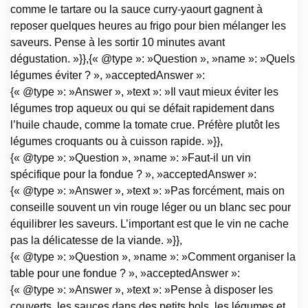
comme le tartare ou la sauce curry-yaourt gagnent à
reposer quelques heures au frigo pour bien mélanger les
saveurs. Pense à les sortir 10 minutes avant
dégustation. »}},{« @type »: »Question », »name »: »Quels
légumes éviter ? », »acceptedAnswer »:
{« @type »: »Answer », »text »: »Il vaut mieux éviter les
légumes trop aqueux ou qui se défait rapidement dans
l’huile chaude, comme la tomate crue. Préfère plutôt les
légumes croquants ou à cuisson rapide. »}},
{« @type »: »Question », »name »: »Faut-il un vin
spécifique pour la fondue ? », »acceptedAnswer »:
{« @type »: »Answer », »text »: »Pas forcément, mais on
conseille souvent un vin rouge léger ou un blanc sec pour
équilibrer les saveurs. L’important est que le vin ne cache
pas la délicatesse de la viande. »}},
{« @type »: »Question », »name »: »Comment organiser la
table pour une fondue ? », »acceptedAnswer »:
{« @type »: »Answer », »text »: »Pense à disposer les
couverts, les sauces dans des petits bols, les légumes et