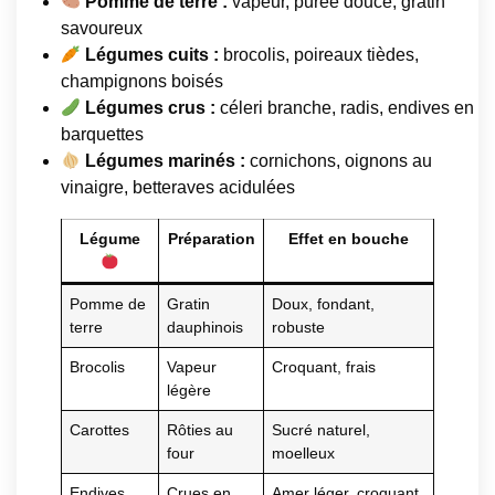
Pomme de terre :
vapeur, purée douce, gratin
savoureux
Légumes cuits :
brocolis, poireaux tièdes,
champignons boisés
Légumes crus :
céleri branche, radis, endives en
barquettes
Légumes marinés :
cornichons, oignons au
vinaigre, betteraves acidulées
Légume
Préparation
Effet en bouche
Pomme de
Gratin
Doux, fondant,
terre
dauphinois
robuste
Brocolis
Vapeur
Croquant, frais
légère
Carottes
Rôties au
Sucré naturel,
four
moelleux
Endives
Crues en
Amer léger, croquant