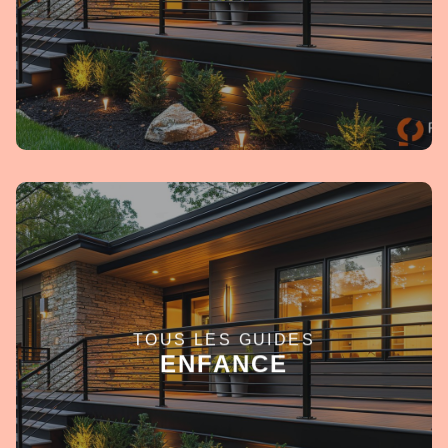
TOUS LES GUIDES
EN SAVOIR +
ENFANCE