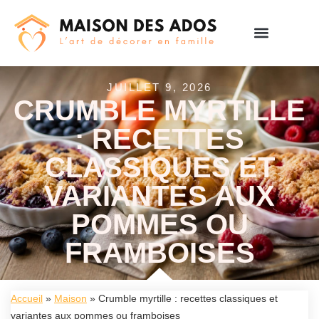
JUILLET 9, 2026
CRUMBLE MYRTILLE
: RECETTES
CLASSIQUES ET
VARIANTES AUX
POMMES OU
FRAMBOISES
Accueil
»
Maison
»
Crumble myrtille : recettes classiques et
variantes aux pommes ou framboises