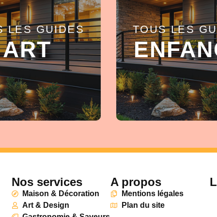
S LES GUIDES
TOUS LES GU
EN SAVOIR +
EN SAVOIR +
ART
ENFAN
Nos services
A propos
L
Maison & Décoration
Mentions légales
Art & Design
Plan du site
Gastronomie & Saveurs