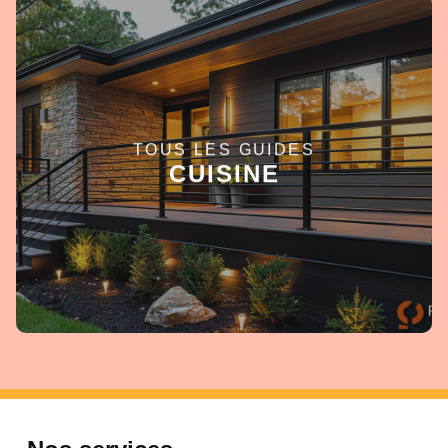
TOUS LES GUIDES
EN SAVOIR +
CUISINE