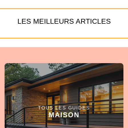
LES MEILLEURS ARTICLES
TOUS LES GUIDES
EN SAVOIR +
MAISON