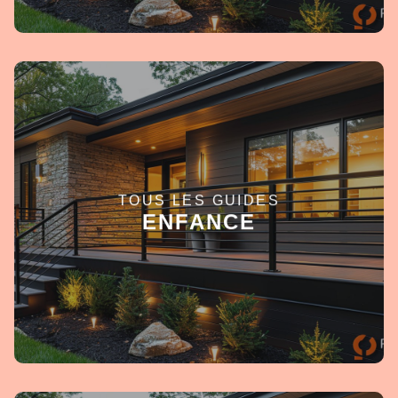
TOUS LES GUIDES
EN SAVOIR +
ENFANCE