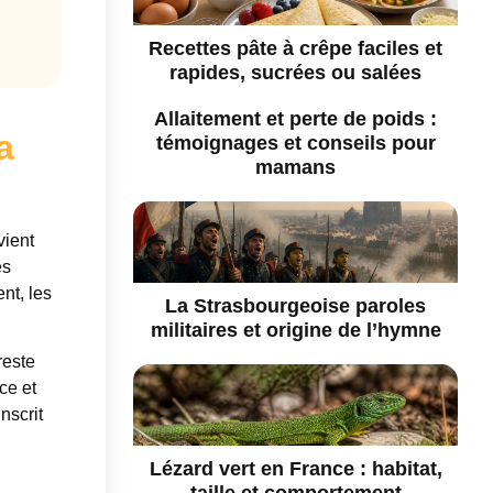
Recettes pâte à crêpe faciles et
rapides, sucrées ou salées
Allaitement et perte de poids :
a
témoignages et conseils pour
mamans
vient
es
nt, les
La Strasbourgeoise paroles
militaires et origine de l’hymne
reste
ce et
nscrit
Lézard vert en France : habitat,
taille et comportement