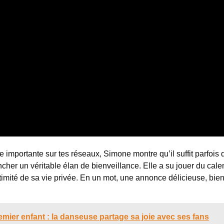
mportante sur tes réseaux, Simone montre qu’il suffit parfois 
her un véritable élan de bienveillance. Elle a su jouer du cale
timité de sa vie privée. En un mot, une annonce délicieuse, bien
ier enfant : la danseuse partage sa joie avec ses fans