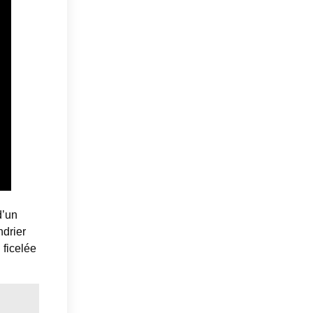
d’un
ndrier
 ficelée