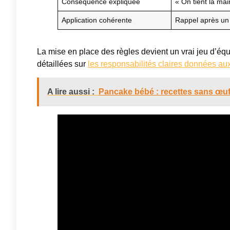
Conséquence expliquée
« On tient la mai
Application cohérente
Rappel après un 
La mise en place des règles devient un vrai jeu d’éq
détaillées sur
les responsabilités claires données au
A lire aussi :
Pancake bébé : recettes sans œu