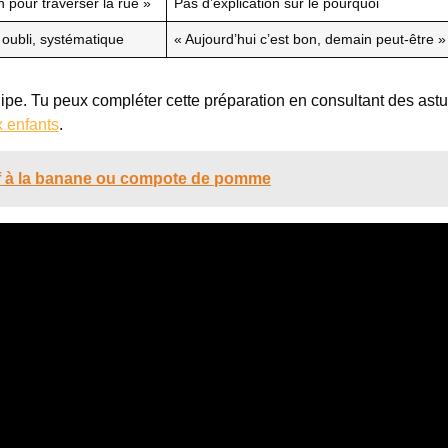
n pour traverser la rue »
Pas d’explication sur le pourquoi
oubli, systématique
« Aujourd’hui c’est bon, demain peut-être »
uipe. Tu peux compléter cette préparation en consultant des ast
x enfants
.
f à la banane ou compote de pomme