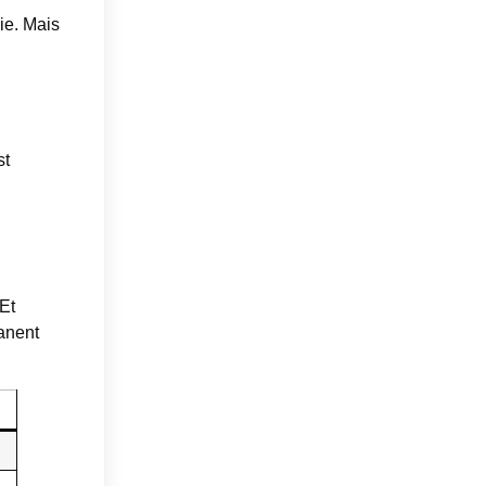
ie. Mais
st
 Et
manent