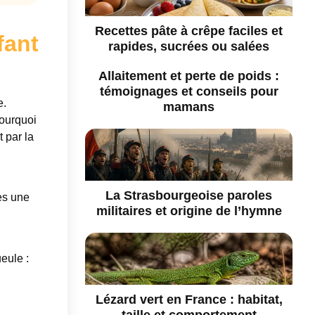
Recettes pâte à crêpe faciles et
fant
rapides, sucrées ou salées
Allaitement et perte de poids :
témoignages et conseils pour
e.
mamans
Pourquoi
t par la
La Strasbourgeoise paroles
ès une
militaires et origine de l’hymne
eule :
Lézard vert en France : habitat,
taille et comportement