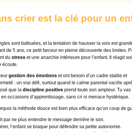
s crier est la clé pour un en
gles sont bafouées, et la tentation de hausser la voix est grand
ant de 5 ans, ce petit farceur en pleine découverte des limites. 
ent du
stress
et une anarchie intérieure pour l’enfant. Il réagit soi
e écoute.
 leur
gestion des émotions
et ont besoin d’un cadre stable et
meté : un vrai défi, surtout quand le calme parental vacille apr
posé que la
discipline positive
prend toute son ampleur. Tu vas
n occasions d’apprentissage, sans cri ni menace hystérique.
urquoi la méthode douce est bien plus efficace qu’un coup de gu
nit par ne plus entendre le message derrière le son.
érer, l’enfant se braque pour défendre sa petite autonomie.