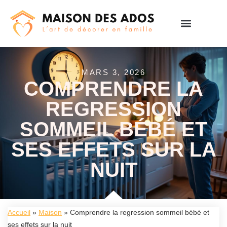
MARS 3, 2026
COMPRENDRE LA
REGRESSION
SOMMEIL BÉBÉ ET
SES EFFETS SUR LA
NUIT
Accueil
»
Maison
»
Comprendre la regression sommeil bébé et
ses effets sur la nuit