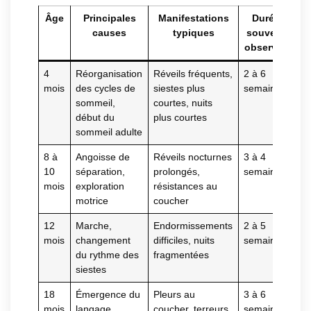
Âge
Principales
Manifestations
Durée
causes
typiques
souvent
observée
4
Réorganisation
Réveils fréquents,
2 à 6
mois
des cycles de
siestes plus
semaines
sommeil,
courtes, nuits
début du
plus courtes
sommeil adulte
8 à
Angoisse de
Réveils nocturnes
3 à 4
10
séparation,
prolongés,
semaines
mois
exploration
résistances au
motrice
coucher
12
Marche,
Endormissements
2 à 5
mois
changement
difficiles, nuits
semaines
du rythme des
fragmentées
siestes
18
Émergence du
Pleurs au
3 à 6
mois
langage,
coucher, terreurs
semaines