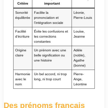
Critère
important
Sonorité
Facilite la
Léonie,
équilibrée
prononciation et
Pierre-Louis
l’intégration sociale
Facilité
Évite les confusions et
Louise,
d’écriture
les corrections
Jeanne
constantes
Origine
Un prénom avec une
Adèle
claire
belle signification ou
(noble),
une histoire
Agathe
(bonne)
Harmonie
Un bel accord, ni trop
Pierre-
avec le
long, ni trop court
Ange,
nom
Léontine
Des prénoms français