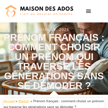
JUIN 16, 2026
PRÉNOM FRANÇAIS :
COMMENT CHOISIR
UN PRÉNOM QUI
TRAVERSE LES
GÉNÉRATIONS SANS
SE DÉMODER ?
Accueil
»
Maison
»
Prénom français : comment choisir un prénom
qui traverse les générations sans se démoder ?