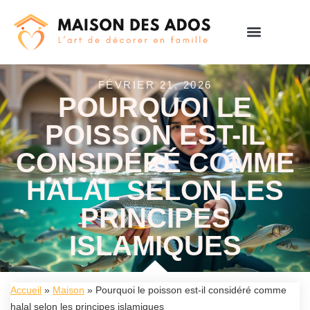
FÉVRIER 21, 2026
POURQUOI LE
POISSON EST-IL
CONSIDÉRÉ COMME
HALAL SELON LES
PRINCIPES
ISLAMIQUES
Accueil
»
Maison
»
Pourquoi le poisson est-il considéré comme
halal selon les principes islamiques