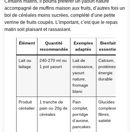
Certains matins, il pourra préférer un yaourt nature
accompagné de muffins maison aux fruits, d’autres fois un
bol de céréales moins sucrées, complété d’une petite
verrine de fruits coupés. L’important, c’est que le repas
matin soit plaisant et rassasiant.
Élément
Quantité
Exemples
Bienfaits
recommandée
adaptés
essentiels
Lait ou
240-270 ml ou
Lait de
Calcium,
laitage
1 pot yaourt
croissance,
protéines,
yaourt
énergie
nature,
durable
fromage
blanc
Produit
1 tranche de
Pain
Glucides
céréalier
pain ou 20g de
complet,
complexes,
céréales
porridge
fibres,
d’avoine,
satiété
pancakes