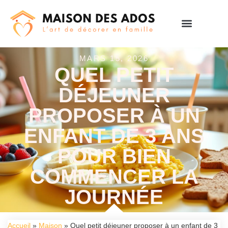
MARS 15, 2026
QUEL PETIT
DÉJEUNER
PROPOSER À UN
ENFANT DE 3 ANS
POUR BIEN
COMMENCER LA
JOURNÉE
Accueil
»
Maison
»
Quel petit déjeuner proposer à un enfant de 3