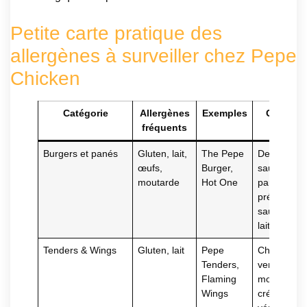
Petite carte pratique des
allergènes à surveiller chez Pepe
Chicken
Catégorie
Allergènes
Exemples
Conseil
fréquents
malin
Burgers et panés
Gluten, lait,
The Pepe
Demander
œufs,
Burger,
sauce à
moutarde
Hot One
part,
préférer
sauces no
laitières
Tenders & Wings
Gluten, lait
Pepe
Choisir
Tenders,
versions
Flaming
moins
Wings
crémeuses