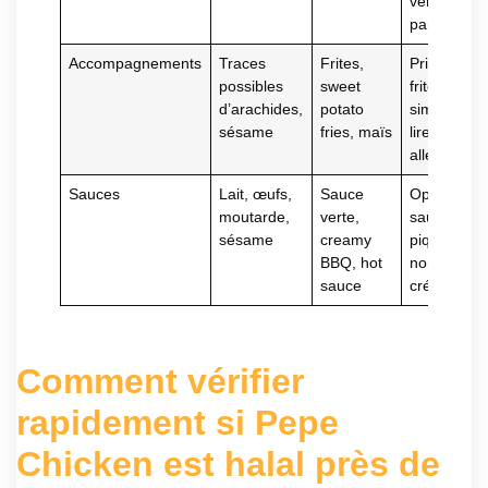
vérifier
panure
Accompagnements
Traces
Frites,
Privilégier
possibles
sweet
frites
d’arachides,
potato
simples,
sésame
fries, maïs
lire la fiche
allergènes
Sauces
Lait, œufs,
Sauce
Opter pour
moutarde,
verte,
sauces
sésame
creamy
piquantes
BBQ, hot
non
sauce
crémeuses
Comment vérifier
rapidement si Pepe
Chicken est halal près de