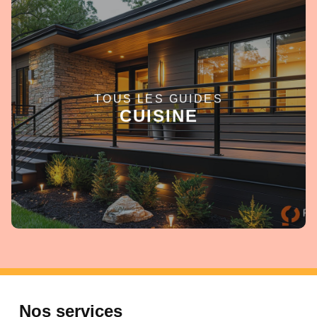
TOUS LES GUIDES
EN SAVOIR +
CUISINE
Nos services