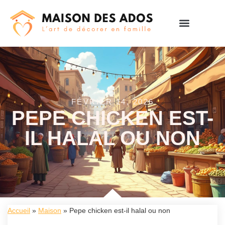
FÉVRIER 14, 2026
PEPE CHICKEN EST-
IL HALAL OU NON
Accueil
»
Maison
»
Pepe chicken est-il halal ou non