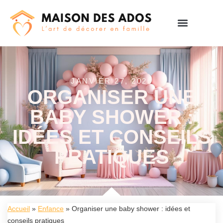
JANVIER 27, 2026
ORGANISER UNE
BABY SHOWER :
IDÉES ET CONSEILS
PRATIQUES
Accueil
»
Enfance
»
Organiser une baby shower : idées et
conseils pratiques