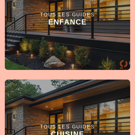
TOUS LES GUIDES
EN SAVOIR +
ENFANCE
TOUS LES GUIDES
EN SAVOIR +
CUISINE