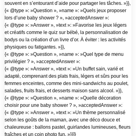
souvent en s’entourant d’aide pour partager les tâches. »}},
{« @type »: »Question », »name »: »Quels jeux proposer
lors d’une baby shower ? », »acceptedAnswer »:
{« @type »: »Answer », »text »: »Favorise les jeux légers
et créatifs comme le quiz sur bébé, la personnalisation de
bodys ou la création d’un livre d’or. À éviter : les activités
physiques ou fatigantes. »}},
{« @type »: »Question », »name »: »Quel type de menu
privilégier ? », »acceptedAnswer »:
{« @type »: »Answer », »text »: »Un buffet sain, varié et
adapté, comprenant des plats frais, légers et sûrs pour les
femmes enceintes, comme des mini-sandwichs au poulet,
salades, fruits frais, et desserts maison sans alcool. »}},
{« @type »: »Question », »name »: »Quelle décoration
choisir pour une baby shower ? », »acceptedAnswer »:
{« @type »: »Answer », »text »: »Un thème personnalisé
selon les goûts de la maman, avec une déco douce et
chaleureuse : ballons pastel, guirlandes lumineuses, fleurs
fraîches et un coin photo fun. »}}]}