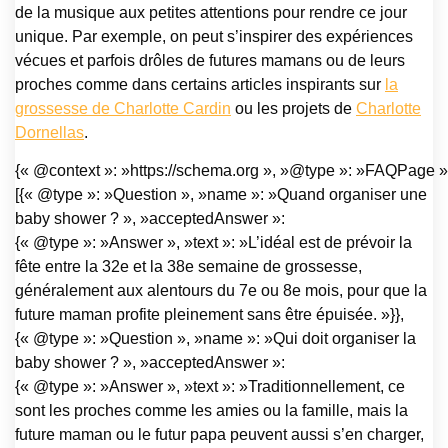
de la musique aux petites attentions pour rendre ce jour
unique. Par exemple, on peut s’inspirer des expériences
vécues et parfois drôles de futures mamans ou de leurs
proches comme dans certains articles inspirants sur
la
grossesse de Charlotte Cardin
ou les projets de
Charlotte
Dornellas
.
{« @context »: »https://schema.org », »@type »: »FAQPage »,
[{« @type »: »Question », »name »: »Quand organiser une
baby shower ? », »acceptedAnswer »:
{« @type »: »Answer », »text »: »L’idéal est de prévoir la
fête entre la 32e et la 38e semaine de grossesse,
généralement aux alentours du 7e ou 8e mois, pour que la
future maman profite pleinement sans être épuisée. »}},
{« @type »: »Question », »name »: »Qui doit organiser la
baby shower ? », »acceptedAnswer »:
{« @type »: »Answer », »text »: »Traditionnellement, ce
sont les proches comme les amies ou la famille, mais la
future maman ou le futur papa peuvent aussi s’en charger,