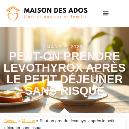
MARS 3, 2026
PEUT-ON PRENDRE
LEVOTHYROX APRÈS
LE PETIT DÉJEUNER
SANS RISQUE
Accueil
»
Maison
»
Peut-on prendre levothyrox après le petit
déjeuner sans risque