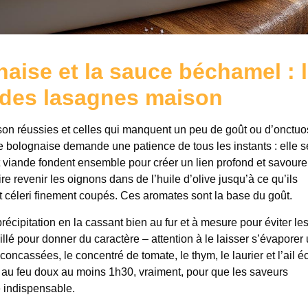
naise et la sauce béchamel : 
n des lasagnes maison
ison réussies et celles qui manquent un peu de goût ou d’onctuos
e bolognaise demande une patience de tous les instants : elle s
 viande fondent ensemble pour créer un lien profond et savoure
e revenir les oignons dans de l’huile d’olive jusqu’à ce qu’ils
et céleri finement coupés. Ces aromates sont la base du goût.
récipitation en la cassant bien au fur et à mesure pour éviter le
llé pour donner du caractère – attention à le laisser s’évaporer
oncassées, le concentré de tomate, le thym, le laurier et l’ail é
r au feu doux au moins 1h30, vraiment, pour que les saveurs
 indispensable.