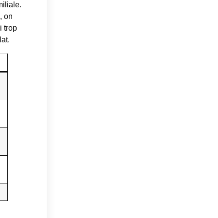
iliale.
, on
i trop
at.