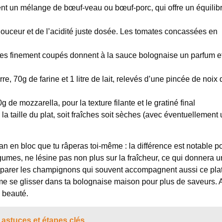
uvent un mélange de bœuf-veau ou bœuf-porc, qui offre un équilib
 douceur et de l’acidité juste dosée. Les tomates concassées en
s finement coupés donnent à la sauce bolognaise un parfum e
e, 70g de farine et 1 litre de lait, relevés d’une pincée de noix 
e mozzarella, pour la texture filante et le gratiné final
la taille du plat, soit fraîches soit sèches (avec éventuellement
an en bloc que tu râperas toi-même : la différence est notable p
gumes, ne lésine pas non plus sur la fraîcheur, ce qui donnera 
réparer les champignons qui souvent accompagnent aussi ce plat
me se glisser dans ta bolognaise maison pour plus de saveurs. 
n beauté.
 astuces et étapes clés