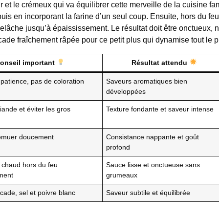
et le crémeux qui va équilibrer cette merveille de la cuisine fam
is en incorporant la farine d’un seul coup. Ensuite, hors du feu
relâche jusqu’à épaississement. Le résultat doit être onctueux, n
cade fraîchement râpée pour ce petit plus qui dynamise tout le pl
onseil important
Résultat attendu
patience, pas de coloration
Saveurs aromatiques bien
développées
iande et éviter les gros
Texture fondante et saveur intense
remuer doucement
Consistance nappante et goût
profond
it chaud hors du feu
Sauce lisse et onctueuse sans
ment
grumeaux
ade, sel et poivre blanc
Saveur subtile et équilibrée