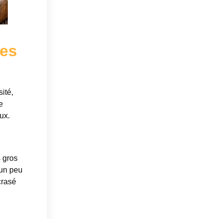
les
ité,
e
ux.
s gros
 un peu
crasé