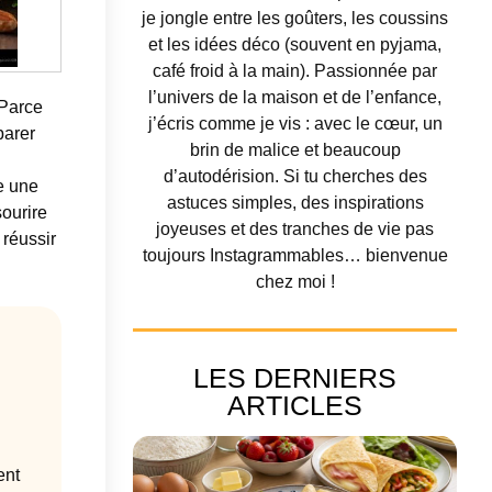
je jongle entre les goûters, les coussins
et les idées déco (souvent en pyjama,
café froid à la main). Passionnée par
l’univers de la maison et de l’enfance,
 Parce
j’écris comme je vis : avec le cœur, un
parer
brin de malice et beaucoup
d’autodérision. Si tu cherches des
e une
astuces simples, des inspirations
sourire
joyeuses et des tranches de vie pas
 réussir
toujours Instagrammables… bienvenue
chez moi !
LES DERNIERS
ARTICLES
ent