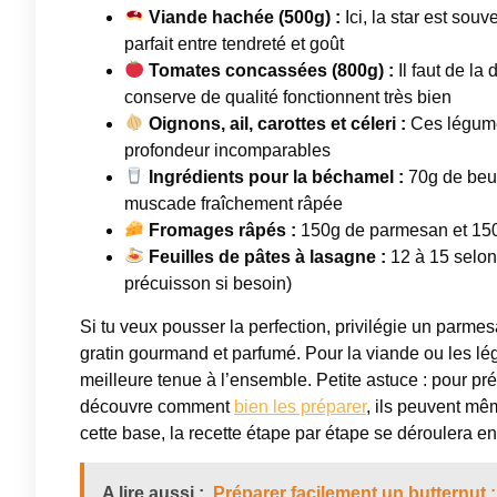
Viande hachée (500g) :
Ici, la star est so
parfait entre tendreté et goût
Tomates concassées (800g) :
Il faut de la
conserve de qualité fonctionnent très bien
Oignons, ail, carottes et céleri :
Ces légume
profondeur incomparables
Ingrédients pour la béchamel :
70g de beurr
muscade fraîchement râpée
Fromages râpés :
150g de parmesan et 150g d
Feuilles de pâtes à lasagne :
12 à 15 selon 
précuisson si besoin)
Si tu veux pousser la perfection, privilégie un parmes
gratin gourmand et parfumé. Pour la viande ou les lé
meilleure tenue à l’ensemble. Petite astuce : pour p
découvre comment
bien les préparer
, ils peuvent mê
cette base, la recette étape par étape se déroulera e
A lire aussi :
Préparer facilement un butternut :