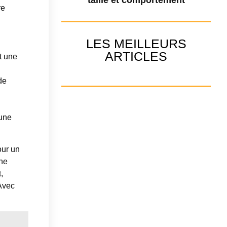
re
LES MEILLEURS
ARTICLES
t une
de
 une
our un
une
,
Avec