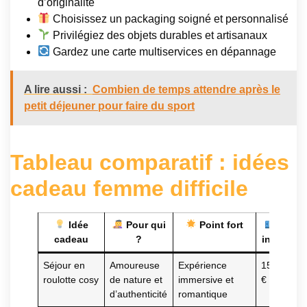
d’originalité
Choisissez un packaging soigné et personnalisé
Privilégiez des objets durables et artisanaux
Gardez une carte multiservices en dépannage
A lire aussi :
Combien de temps attendre après le
petit déjeuner pour faire du sport
Tableau comparatif : idées
cadeau femme difficile
Idée
Pour qui
Point fort
Prix
cadeau
?
indicatif
Séjour en
Amoureuse
Expérience
150-300
roulotte cosy
de nature et
immersive et
€
d’authenticité
romantique