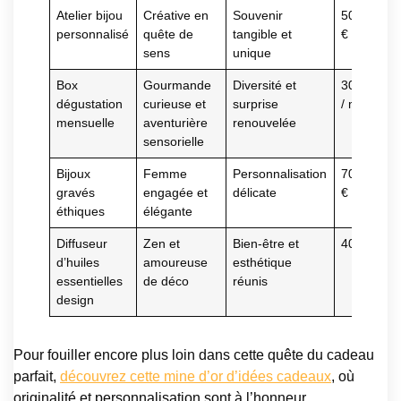
Atelier bijou
Créative en
Souvenir
50-100
personnalisé
quête de
tangible et
€
sens
unique
Box
Gourmande
Diversité et
30-60 €
dégustation
curieuse et
surprise
/ mois
mensuelle
aventurière
renouvelée
sensorielle
Bijoux
Femme
Personnalisation
70-150
gravés
engagée et
délicate
€
éthiques
élégante
Diffuseur
Zen et
Bien-être et
40-80 €
d’huiles
amoureuse
esthétique
essentielles
de déco
réunis
design
Pour fouiller encore plus loin dans cette quête du cadeau
parfait,
découvrez cette mine d’or d’idées cadeaux
, où
originalité et personnalisation sont à l’honneur.