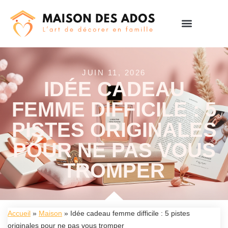
JUIN 11, 2026
IDÉE CADEAU
FEMME DIFFICILE : 5
PISTES ORIGINALES
POUR NE PAS VOUS
TROMPER
Accueil
»
Maison
»
Idée cadeau femme difficile : 5 pistes
originales pour ne pas vous tromper