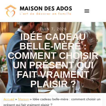
JUIN 7, 2026
IDÉE CADEAU
BELLE-MÈRE :
COMMENT CHOISIR
UN PRÉSENT QUI
FAIT VRAIMENT
PLAISIR ?
Accueil
»
Maison
»
Idée cadeau belle-mère : comment choisir un
présent qui fait vraiment plaisir ?