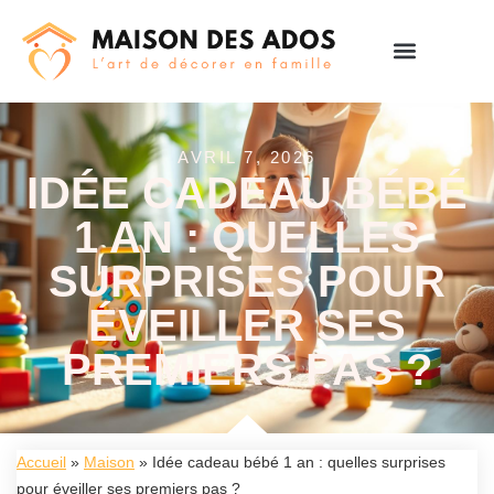
AVRIL 7, 2026
IDÉE CADEAU BÉBÉ
1 AN : QUELLES
SURPRISES POUR
ÉVEILLER SES
PREMIERS PAS ?
Accueil
»
Maison
»
Idée cadeau bébé 1 an : quelles surprises
pour éveiller ses premiers pas ?