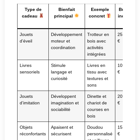
Type de
Bienfait
Exemple
Budget
cadeau
principal
concret
indicatif
Jouets
Développement
Trotteur en
25 – 60
d’éveil
moteur et
bois avec
€
coordination
activités
intégrées
Livres
Stimule
Livres en
10 – 25
sensoriels
langage et
tissu avec
€
curiosité
textures et
sons
Jouets
Développent
Dinette et
20 – 50
d’imitation
imagination et
chariot de
€
sociabilité
courses en
bois
Objets
Apaisent et
Doudou
15 – 40
réconfortants
sécurisent
personnalisé
€