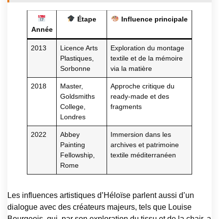
Étape
Influence principale
Année
2013
Licence Arts
Exploration du montage
Plastiques,
textile et de la mémoire
Sorbonne
via la matière
2018
Master,
Approche critique du
Goldsmiths
ready-made et des
College,
fragments
Londres
2022
Abbey
Immersion dans les
Painting
archives et patrimoine
Fellowship,
textile méditerranéen
Rome
Les influences artistiques d’Héloïse parlent aussi d’un
dialogue avec des créateurs majeurs, tels que Louise
Bourgeois, qui, par son exploration du tissu et de la chair, a