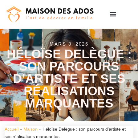
MARS 8, 2026
HÉLOÏSE DELÈGUE :
SON PARCOURS
D’ARTISTE ET SES
RÉALISATIONS
MARQUANTES
Accueil
»
Maison
»
Héloïse Delègue : son parcours d’artiste et
ses réalisations marquantes