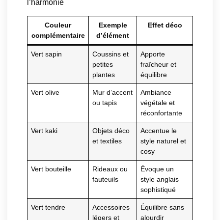
l’harmonie
Couleur
Exemple
Effet déco
complémentaire
d’élément
Vert sapin
Coussins et
Apporte
petites
fraîcheur et
plantes
équilibre
Vert olive
Mur d’accent
Ambiance
ou tapis
végétale et
réconfortante
Vert kaki
Objets déco
Accentue le
et textiles
style naturel et
cosy
Vert bouteille
Rideaux ou
Évoque un
fauteuils
style anglais
sophistiqué
Vert tendre
Accessoires
Équilibre sans
légers et
alourdir