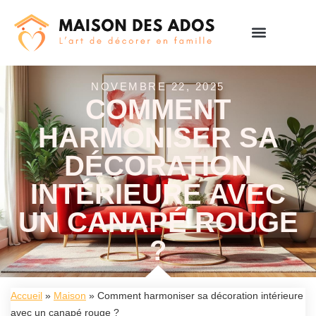
NOVEMBRE 22, 2025
COMMENT
HARMONISER SA
DÉCORATION
INTÉRIEURE AVEC
UN CANAPÉ ROUGE
?
Accueil
»
Maison
»
Comment harmoniser sa décoration intérieure
avec un canapé rouge ?