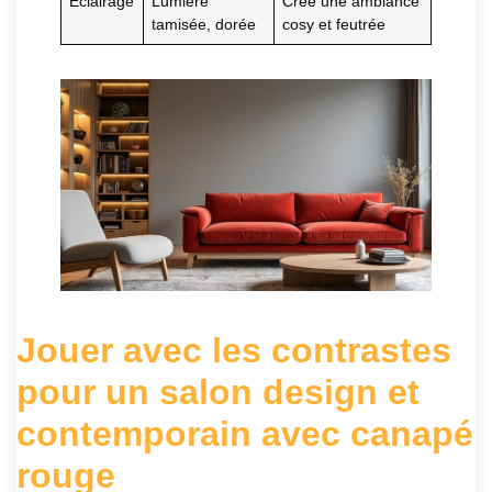
Éclairage
Lumière
Crée une ambiance
tamisée, dorée
cosy et feutrée
Jouer avec les contrastes
pour un salon design et
contemporain avec canapé
rouge