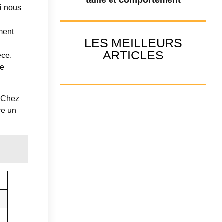
ui nous
ment
LES MEILLEURS
ARTICLES
èce.
te
. Chez
re un