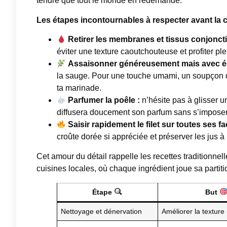
tendre que tout le monde en redemande.
Les étapes incontournables à respecter avant la 
Retirer les membranes et tissus conjoncti
éviter une texture caoutchouteuse et profiter pl
Assaisonner généreusement mais avec éq
la sauge. Pour une touche umami, un soupçon 
ta marinade.
Parfumer la poêle :
n’hésite pas à glisser u
diffusera doucement son parfum sans s’imposer
Saisir rapidement le filet sur toutes ses fa
croûte dorée si appréciée et préserver les jus à l
Cet amour du détail rappelle les recettes traditionne
cuisines locales, où chaque ingrédient joue sa parti
Étape
But
Nettoyage et dénervation
Améliorer la texture