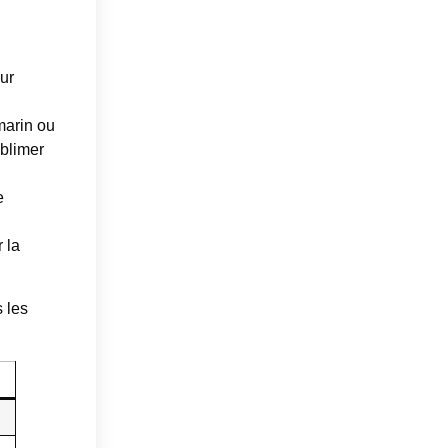
ur
marin ou
blimer
e
 la
 les