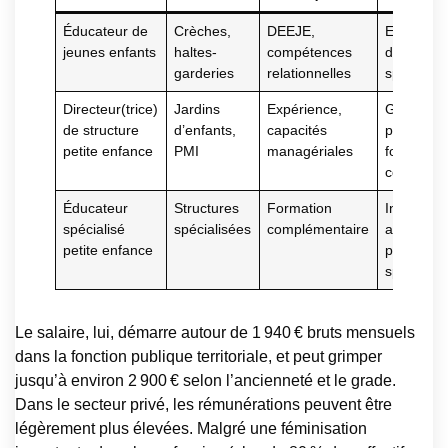
Éducateur de
Crèches,
DEEJE,
Encadrem
jeunes enfants
haltes-
compétences
d’équipe,
garderies
relationnelles
spécialisa
Directeur(trice)
Jardins
Expérience,
Gestion d
de structure
d’enfants,
capacités
projet,
petite enfance
PMI
managériales
formation
continue
Éducateur
Structures
Formation
Interventi
spécialisé
spécialisées
complémentaire
auprès d
petite enfance
publics
spécifiqu
Le salaire, lui, démarre autour de 1 940 € bruts mensuels
dans la fonction publique territoriale, et peut grimper
jusqu’à environ 2 900 € selon l’ancienneté et le grade.
Dans le secteur privé, les rémunérations peuvent être
légèrement plus élevées. Malgré une féminisation