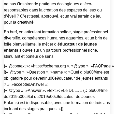
ne pas t’inspirer de pratiques écologiques et éco-
responsables dans la création des espaces de jeux ou
d’éveil ? C’est testé, approuvé, et un vrai terrain de jeu
pour la créativité !
En bref, en articulant formation solide, stage professionnel
diversifié, compétences humaines aguerries, et un brin de
folie bienveillante, le métier d’
éducateur de jeunes
enfants
s’ouvre sur un parcours professionnel riche,
stimulant et porteur de sens.
{« @context »: »https://schema.org », »@type »: »FAQPage »,
[{« @type »: »Question », »name »: »Quel diplu00f4me est
obligatoire pour devenir u00e9ducateur de jeunes enfants
? », »acceptedAnswer »:
{« @type »: »Answer », »text »: »Le DEEJE (Diplu00f4me
du2019u00c9tat du2019u00c9ducateur de Jeunes
Enfants) est indispensable, avec une formation de trois ans
incluant des stages pratiques. »}},