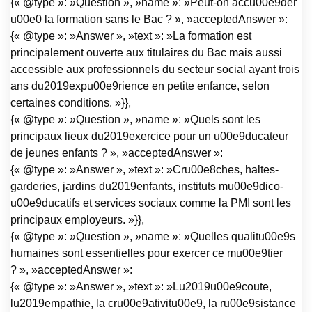
{« @type »: »Question », »name »: »Peut-on accu00e9der
u00e0 la formation sans le Bac ? », »acceptedAnswer »:
{« @type »: »Answer », »text »: »La formation est
principalement ouverte aux titulaires du Bac mais aussi
accessible aux professionnels du secteur social ayant trois
ans du2019expu00e9rience en petite enfance, selon
certaines conditions. »}},
{« @type »: »Question », »name »: »Quels sont les
principaux lieux du2019exercice pour un u00e9ducateur
de jeunes enfants ? », »acceptedAnswer »:
{« @type »: »Answer », »text »: »Cru00e8ches, haltes-
garderies, jardins du2019enfants, instituts mu00e9dico-
u00e9ducatifs et services sociaux comme la PMI sont les
principaux employeurs. »}},
{« @type »: »Question », »name »: »Quelles qualitu00e9s
humaines sont essentielles pour exercer ce mu00e9tier
? », »acceptedAnswer »:
{« @type »: »Answer », »text »: »Lu2019u00e9coute,
lu2019empathie, la cru00e9ativitu00e9, la ru00e9sistance