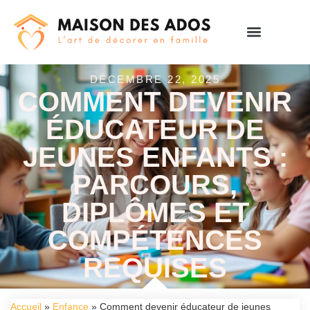
DÉCEMBRE 22, 2025
COMMENT DEVENIR
ÉDUCATEUR DE
JEUNES ENFANTS :
PARCOURS,
DIPLÔMES ET
COMPÉTENCES
REQUISES
Accueil
»
Enfance
»
Comment devenir éducateur de jeunes