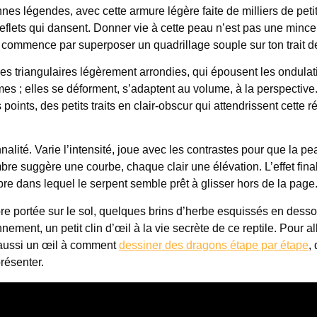
es légendes, avec cette armure légère faite de milliers de peti
eflets qui dansent. Donner vie à cette peau n’est pas une mince 
, commence par superposer un quadrillage souple sur ton trait d
es triangulaires légèrement arrondies, qui épousent les ondulat
es ; elles se déforment, s’adaptent au volume, à la perspective
points, des petits traits en clair-obscur qui attendrissent cette ré
nalité. Varie l’intensité, joue avec les contrastes pour que la pe
e suggère une courbe, chaque clair une élévation. L’effet final
bre dans lequel le serpent semble prêt à glisser hors de la page
portée sur le sol, quelques brins d’herbe esquissés en desso
ment, un petit clin d’œil à la vie secrète de ce reptile. Pour al
te aussi un œil à comment
dessiner des dragons étape par étape
,
résenter.