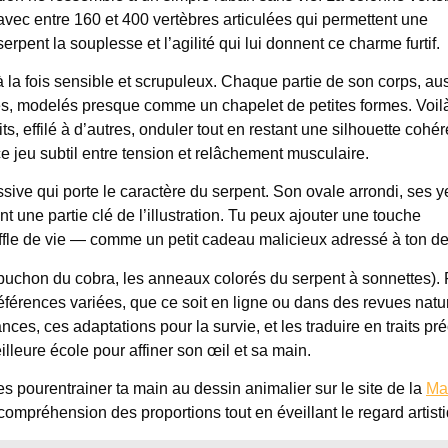
 avec entre 160 et 400 vertèbres articulées qui permettent une
serpent la souplesse et l’agilité qui lui donnent ce charme furtif.
 la fois sensible et scrupuleux. Chaque partie de son corps, au
es, modelés presque comme un chapelet de petites formes. Voil
s, effilé à d’autres, onduler tout en restant une silhouette cohér
e jeu subtil entre tension et relâchement musculaire.
essive qui porte le caractère du serpent. Son ovale arrondi, ses 
 une partie clé de l’illustration. Tu peux ajouter une touche
uffle de vie — comme un petit cadeau malicieux adressé à ton de
apuchon du cobra, les anneaux colorés du serpent à sonnettes).
 références variées, que ce soit en ligne ou dans des revues natur
es, ces adaptations pour la survie, et les traduire en traits pré
illeure école pour affiner son œil et sa main.
 pourentrainer ta main au dessin animalier sur le site de la
Ma
 compréhension des proportions tout en éveillant le regard artist