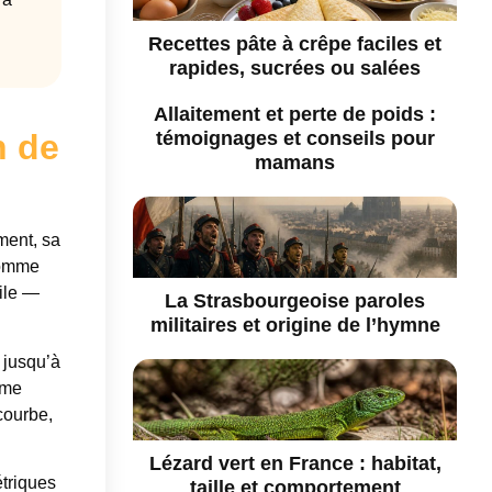
Recettes pâte à crêpe faciles et
rapides, sucrées ou salées
Allaitement et perte de poids :
n de
témoignages et conseils pour
mamans
ment, sa
 comme
tile —
La Strasbourgeoise paroles
militaires et origine de l’hymne
e jusqu’à
mme
courbe,
Lézard vert en France : habitat,
étriques
taille et comportement