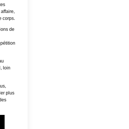
tes
affaire,
e corps.
ions de
.
pétition
au
, loin
.
us,
ler plus
 des