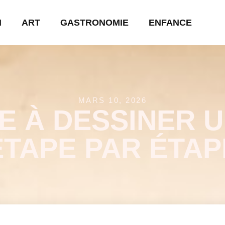
N
ART
GASTRONOMIE
ENFANCE
MARS 10, 2026
 À DESSINER 
ÉTAPE PAR ÉTAP