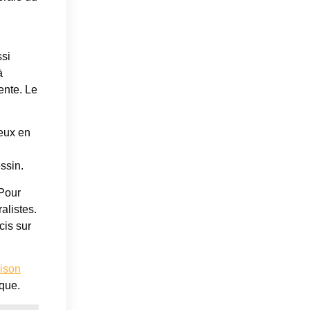
ssi
à
ente. Le
yeux en
ssin.
 Pour
alistes.
cis sur
ison
ique.