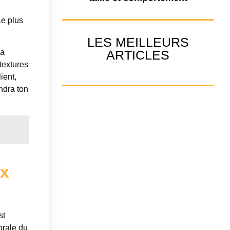
Le plus
LES MEILLEURS
ARTICLES
la
textures
ient,
ndra ton
ux
st
brale du