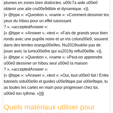
plumes en zones bien distinctes. u00c7a aide u00e0
obtenir une aile cru00e9dible et dynamique. »}},
{« @type »: »Question », »name »: »Comment dessiner les
yeux du hibou pour un effet saisissant
? », »acceptedAnswer »:
{« @type »: »Answer », »text »: »Fais de grands yeux bien
ronds avec une pupille noire et un iris coloru00e9, souvent
dans des teintes orangu00e9es. Nu2019oublie pas de
jouer avec la lumiu00e8re qui su2019y reflu00e8te. »}},
{« @type »: »Question », »name »: »Peut-on apprendre
u00e0 dessiner un hibou seul u00e0 la maison
? », »acceptedAnswer »:
{« @type »: »Answer », »text »: »Oui, tout u00e0 fait ! Entre
tutoriels vidu00e9o et guides u00e9tape par u00e9tape, tu
as toutes les cartes en main pour progresser chez toi,
u00e0 ton rythme. »}}]}
Quels matériaux utiliser pour