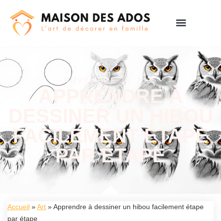
NOVEMBRE 30, 2025
APPRENDRE À
DESSINER UN HIBOU
FACILEMENT ÉTAPE
PAR ÉTAPE
Accueil
»
Art
»
Apprendre à dessiner un hibou facilement étape
par étape