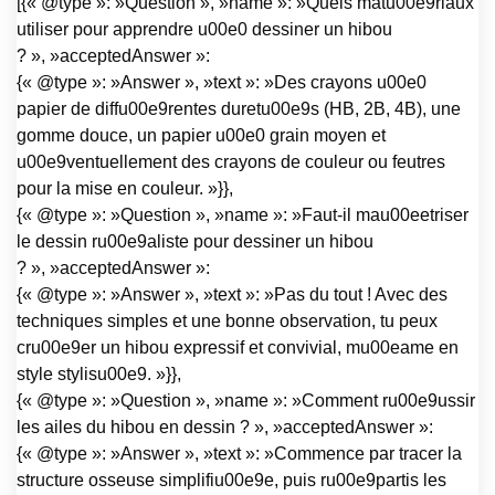
[{« @type »: »Question », »name »: »Quels matu00e9riaux
utiliser pour apprendre u00e0 dessiner un hibou
? », »acceptedAnswer »:
{« @type »: »Answer », »text »: »Des crayons u00e0
papier de diffu00e9rentes duretu00e9s (HB, 2B, 4B), une
gomme douce, un papier u00e0 grain moyen et
u00e9ventuellement des crayons de couleur ou feutres
pour la mise en couleur. »}},
{« @type »: »Question », »name »: »Faut-il mau00eetriser
le dessin ru00e9aliste pour dessiner un hibou
? », »acceptedAnswer »:
{« @type »: »Answer », »text »: »Pas du tout ! Avec des
techniques simples et une bonne observation, tu peux
cru00e9er un hibou expressif et convivial, mu00eame en
style stylisu00e9. »}},
{« @type »: »Question », »name »: »Comment ru00e9ussir
les ailes du hibou en dessin ? », »acceptedAnswer »:
{« @type »: »Answer », »text »: »Commence par tracer la
structure osseuse simplifiu00e9e, puis ru00e9partis les