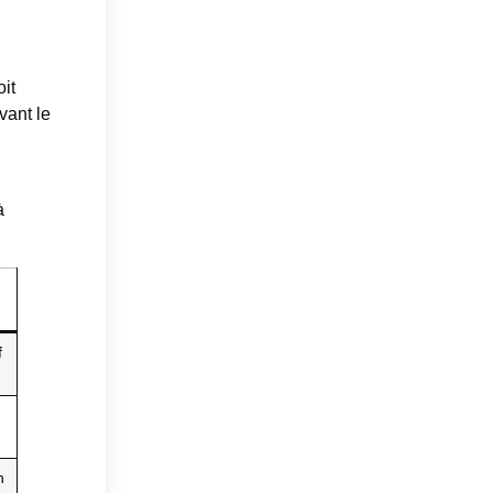
it
vant le
à
f
n