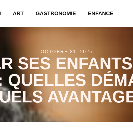
N
ART
GASTRONOMIE
ENFANCE
OCTOBRE 31, 2025
R SES ENFANTS
 : QUELLES DÉM
UELS AVANTAG