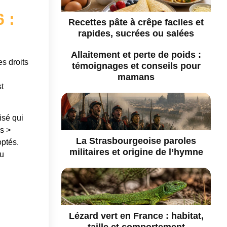
 :
Recettes pâte à crêpe faciles et
rapides, sucrées ou salées
Allaitement et perte de poids :
es droits
témoignages et conseils pour
mamans
t
isé qui
s >
La Strasbourgeoise paroles
optés.
militaires et origine de l’hymne
ou
Lézard vert en France : habitat,
taille et comportement