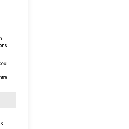
en
ions
seul
ntre
ux