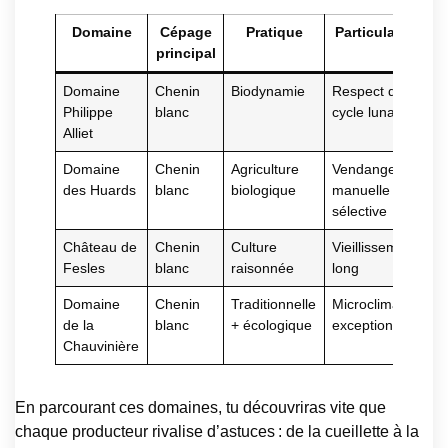
Domaine
Cépage
Pratique
Particularité
principal
Domaine
Chenin
Biodynamie
Respect du
Philippe
blanc
cycle lunaire
Alliet
Domaine
Chenin
Agriculture
Vendange
des Huards
blanc
biologique
manuelle
sélective
Château de
Chenin
Culture
Vieillissement
Fesles
blanc
raisonnée
long
Domaine
Chenin
Traditionnelle
Microclimat
de la
blanc
+ écologique
exceptionnel
Chauvinière
En parcourant ces domaines, tu découvriras vite que
chaque producteur rivalise d’astuces : de la cueillette à la