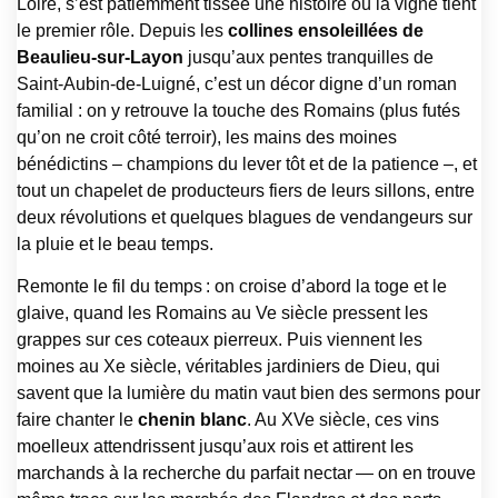
Loire, s’est patiemment tissée une histoire où la vigne tient
le premier rôle. Depuis les
collines ensoleillées de
Beaulieu-sur-Layon
jusqu’aux pentes tranquilles de
Saint-Aubin-de-Luigné, c’est un décor digne d’un roman
familial : on y retrouve la touche des Romains (plus futés
qu’on ne croit côté terroir), les mains des moines
bénédictins – champions du lever tôt et de la patience –, et
tout un chapelet de producteurs fiers de leurs sillons, entre
deux révolutions et quelques blagues de vendangeurs sur
la pluie et le beau temps.
Remonte le fil du temps : on croise d’abord la toge et le
glaive, quand les Romains au Ve siècle pressent les
grappes sur ces coteaux pierreux. Puis viennent les
moines au Xe siècle, véritables jardiniers de Dieu, qui
savent que la lumière du matin vaut bien des sermons pour
faire chanter le
chenin blanc
. Au XVe siècle, ces vins
moelleux attendrissent jusqu’aux rois et attirent les
marchands à la recherche du parfait nectar — on en trouve