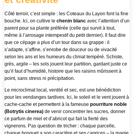
Côté terroir, c’est simple : les Coteaux du Layon font la fine
bouche. Ici, on cultive le
chenin blanc
avec l’attention d’un
parent pour sa plante préférée (celle qui survit à tout,
même à l’arrosage intempestif du petit dernier). Il faut dire
que ce cépage a plus d’un tour dans sa grappe : il
s’adapte, s’affine, s’enrobe de douceur ou de vivacité
selon les ans et les humeurs du climat tempéré. Schiste,
grès, argile – les sols jouent leur partition, gardant juste ce
qu’il faut d’humidité, histoire que les raisins mûrissent à
point, sans stress ni précipitation.
Le microclimat local, ventilé et sec, est une bénédiction
pour les vendanges tardives. Ici, le soleil et le vent jouent à
cache-cache et permettent à la fameuse
pourriture noble
(Botrytis cinerea)
de venir concentrer les sucres, donner
ce parfum de miel et d’abricot qui fait la fierté des
vignerons. Pas question de tricher : chaque parcelle,
chaque bosquet a son caractère et ses caprices – la magie