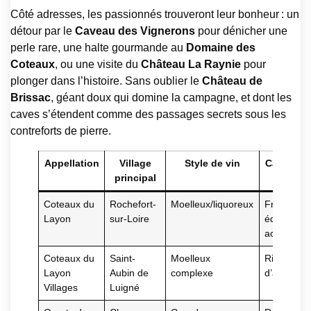
Côté adresses, les passionnés trouveront leur bonheur : un
détour par le
Caveau des Vignerons
pour dénicher une
perle rare, une halte gourmande au
Domaine des
Coteaux
, ou une visite du
Château La Raynie
pour
plonger dans l’histoire. Sans oublier le
Château de
Brissac
, géant doux qui domine la campagne, et dont les
caves s’étendent comme des passages secrets sous les
contreforts de pierre.
Appellation
Village
Style de vin
Caractéri
principal
Coteaux du
Rochefort-
Moelleux/liquoreux
Fruits conf
Layon
sur-Loire
équilibre 
acidité
Coteaux du
Saint-
Moelleux
Richesse
Layon
Aubin de
complexe
d’arômes
Villages
Luigné