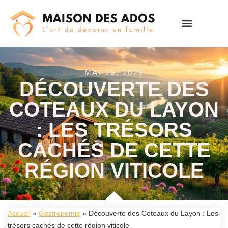
MAI 25, 2025
DÉCOUVERTE DES
COTEAUX DU LAYON
: LES TRÉSORS
CACHÉS DE CETTE
RÉGION VITICOLE
Accueil
»
Gastronomie
»
Découverte des Coteaux du Layon : Les
trésors cachés de cette région viticole