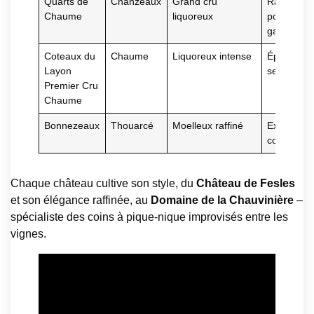
Quarts de
Chanzeaux
Grand cru
Rareté,
Chaume
liquoreux
potentiel 
garde
Coteaux du
Chaume
Liquoreux intense
Épices et f
Layon
secs
Premier Cru
Chaume
Bonnezeaux
Thouarcé
Moelleux raffiné
Expressif 
complexe
Chaque château cultive son style, du
Château de Fesles
et son élégance raffinée, au
Domaine de la Chauvinière
–
spécialiste des coins à pique-nique improvisés entre les
vignes.