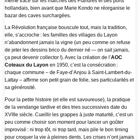
même trace sur les marchés des Flandres et des ports
hollandais, bien avant que Marie Kondo ne réorganise le
bazar des caves surchargées.
La Révolution française bouscule tout, mais la tradition,
elle, s’accroche : les familles des villages du Layon
n’abandonnent jamais la vigne (un peu comme on refuse
de jeter les dessins brico du dernier né — on sait jamais,
ça peut devenir collector !). Avec la création de l’
AOC
Coteaux du Layon
en 1950, c’est la consécration :
chaque commune – de Faye-d’Anjou à Saint-Lambert-du-
Lattay – affirme son petit grain de folie, ses particularités et
sa générosité.
Pour la petite histoire (et elle est savoureuse), la pratique
de la vendange tardive et des tries successives date du
XVIIIe siècle. Cueillir les grappes à juste maturité, c’est un
peu comme choisir son moment pour lancer un goûter
improvisé : ni trop tôt, ni trop tard, mais pile le bon timing
pour croquer la vie à pleines dents. Les crises n’ont jamais