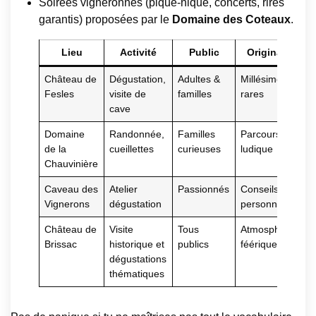
Soirées vigneronnes (pique-nique, concerts, rires
garantis) proposées par le
Domaine des Coteaux
.
Lieu
Activité
Public
Originalité
Château de
Dégustation,
Adultes &
Millésimes
Fesles
visite de
familles
rares
cave
Domaine
Randonnée,
Familles
Parcours
de la
cueillettes
curieuses
ludique
Chauvinière
Caveau des
Atelier
Passionnés
Conseils
Vignerons
dégustation
personnalisés
Château de
Visite
Tous
Atmosphère
Brissac
historique et
publics
féérique
dégustations
thématiques