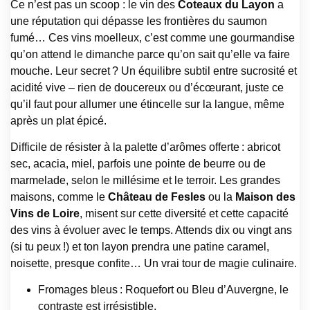
Ce n’est pas un scoop : le vin des
Coteaux du Layon
a
une réputation qui dépasse les frontières du saumon
fumé… Ces vins moelleux, c’est comme une gourmandise
qu’on attend le dimanche parce qu’on sait qu’elle va faire
mouche. Leur secret ? Un équilibre subtil entre sucrosité et
acidité vive – rien de doucereux ou d’écœurant, juste ce
qu’il faut pour allumer une étincelle sur la langue, même
après un plat épicé.
Difficile de résister à la palette d’arômes offerte : abricot
sec, acacia, miel, parfois une pointe de beurre ou de
marmelade, selon le millésime et le terroir. Les grandes
maisons, comme le
Château de Fesles
ou la
Maison des
Vins de Loire
, misent sur cette diversité et cette capacité
des vins à évoluer avec le temps. Attends dix ou vingt ans
(si tu peux !) et ton layon prendra une patine caramel,
noisette, presque confite… Un vrai tour de magie culinaire.
Fromages bleus : Roquefort ou Bleu d’Auvergne, le
contraste est irrésistible.