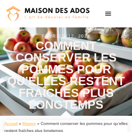
FÉVRIER 12, 2026
COMMENT
CONSERVER LES
POMMES POUR
QU’ELLES RESTENT
FRAÎCHES PLUS
LONGTEMPS
Accueil
»
Maison
»
Comment conserver les pommes pour qu’elles
restent fraîches plus longtemps