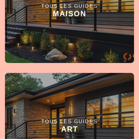
TOUS LES GUIDES
EN SAVOIR +
MAISON
TOUS LES GUIDES
EN SAVOIR +
ART