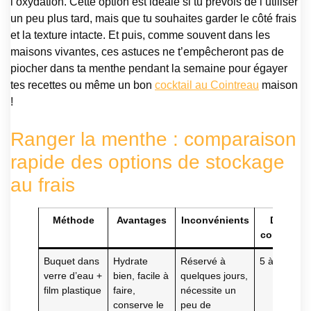
l’oxydation. Cette option est idéale si tu prévois de l’utiliser
un peu plus tard, mais que tu souhaites garder le côté frais
et la texture intacte. Et puis, comme souvent dans les
maisons vivantes, ces astuces ne t’empêcheront pas de
piocher dans ta menthe pendant la semaine pour égayer
tes recettes ou même un bon
cocktail au Cointreau
maison
!
Ranger la menthe : comparaison
rapide des options de stockage
au frais
Méthode
Avantages
Inconvénients
Durée d
conservat
Buquet dans
Hydrate
Réservé à
5 à 7 jours
verre d’eau +
bien, facile à
quelques jours,
film plastique
faire,
nécessite un
conserve le
peu de