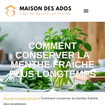
FÉVRIER 1, 2026
COMMENT
CONSERVER LA
MENTHE FRAÎCHE
PLUS LONGTEMPS
Accueil
»
Gastronomie
»
Comment conserver la menthe fraîche
plus longtemps