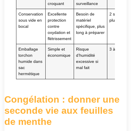
croquant
surveillance
Conservation
Excellente
Besoin de
2 semaines
sous vide en
protection
matériel
plus
bocal
contre
spécifique, plus
oxydation et
long à préparer
flétrissement
Emballage
Simple et
Risque
3 à 5 jours
torchon
économique
d’humidité
humide dans
excessive si
sac
mal fait
hermétique
Congélation : donner une
seconde vie aux feuilles
de menthe