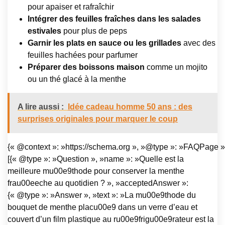
pour apaiser et rafraîchir
Intégrer des feuilles fraîches dans les salades
estivales
pour plus de peps
Garnir les plats en sauce ou les grillades
avec des
feuilles hachées pour parfumer
Préparer des boissons maison
comme un mojito
ou un thé glacé à la menthe
A lire aussi :
Idée cadeau homme 50 ans : des
surprises originales pour marquer le coup
{« @context »: »https://schema.org », »@type »: »FAQPage »,
[{« @type »: »Question », »name »: »Quelle est la
meilleure mu00e9thode pour conserver la menthe
frau00eeche au quotidien ? », »acceptedAnswer »:
{« @type »: »Answer », »text »: »La mu00e9thode du
bouquet de menthe placu00e9 dans un verre d’eau et
couvert d’un film plastique au ru00e9frigu00e9rateur est la