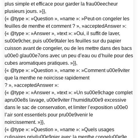
plus simple et efficace pour garder la frau00eecheur
plusieurs jours. »}},
{« @type »: »Question », »name »: »Peut-on congeler les
feuilles de menthe et comment ? », »acceptedAnswer »:
{« @type »: »Answer », »text »: »Oui, il suffit de laver,
su00e9cher, puis u00e9taler les feuilles sur du papier
cuisson avant de congeler, ou de les mettre dans des bacs
u00e0 glau00e7ons avec un peu d’eau ou d’huile pour des
cubes aromatiques pratiques. »}},
{« @type »: »Question », »name »: »Comment u00e9viter
que la menthe ne noircisse rapidement
? », »acceptedAnswer »:
{« @type »: »Answer », »text »: »Un su00e9chage complet
apru00e8s lavage, u00e9viter l’humiditu00e9 excessive
dans le sac de conservation, et limiter l’exposition u00e0
l’air sont essentiels pour pru00e9venir le
noircissement. »}},
{« @type »: »Question », »name »: »Quels usages
culinaires privilu00e9gier avec la menthe congelu00e9e