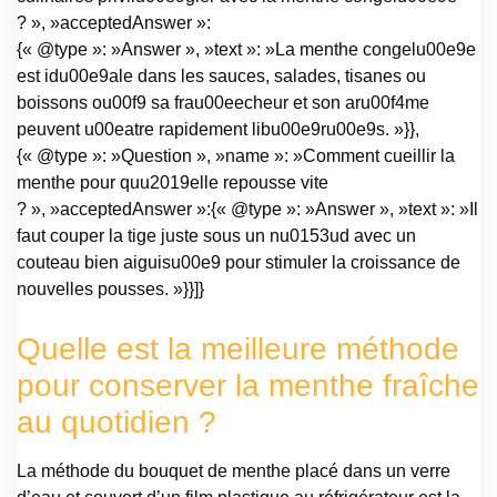
? », »acceptedAnswer »:
{« @type »: »Answer », »text »: »La menthe congelu00e9e
est idu00e9ale dans les sauces, salades, tisanes ou
boissons ou00f9 sa frau00eecheur et son aru00f4me
peuvent u00eatre rapidement libu00e9ru00e9s. »}},
{« @type »: »Question », »name »: »Comment cueillir la
menthe pour quu2019elle repousse vite
? », »acceptedAnswer »:{« @type »: »Answer », »text »: »Il
faut couper la tige juste sous un nu0153ud avec un
couteau bien aiguisu00e9 pour stimuler la croissance de
nouvelles pousses. »}}]}
Quelle est la meilleure méthode
pour conserver la menthe fraîche
au quotidien ?
La méthode du bouquet de menthe placé dans un verre