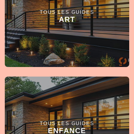
TOUS LES GUIDES
EN SAVOIR +
ART
TOUS LES GUIDES
EN SAVOIR +
ENFANCE