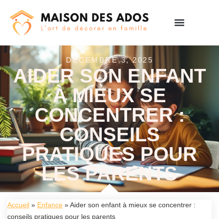
DÉCEMBRE 3, 2025
AIDER SON ENFANT
À MIEUX SE
CONCENTRER :
CONSEILS
PRATIQUES POUR
LES PARENTS
Accueil
»
Enfance
»
Aider son enfant à mieux se concentrer :
conseils pratiques pour les parents