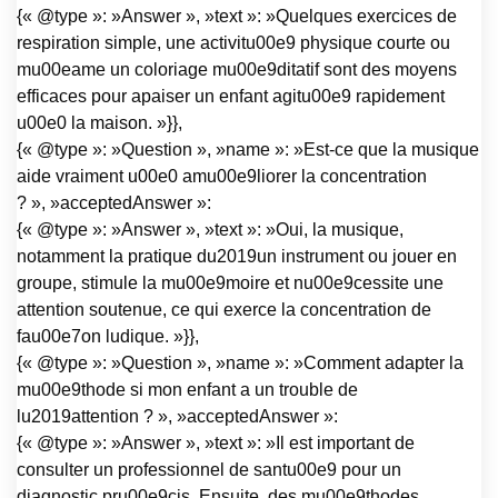
{« @type »: »Answer », »text »: »Quelques exercices de
respiration simple, une activitu00e9 physique courte ou
mu00eame un coloriage mu00e9ditatif sont des moyens
efficaces pour apaiser un enfant agitu00e9 rapidement
u00e0 la maison. »}},
{« @type »: »Question », »name »: »Est-ce que la musique
aide vraiment u00e0 amu00e9liorer la concentration
? », »acceptedAnswer »:
{« @type »: »Answer », »text »: »Oui, la musique,
notamment la pratique du2019un instrument ou jouer en
groupe, stimule la mu00e9moire et nu00e9cessite une
attention soutenue, ce qui exerce la concentration de
fau00e7on ludique. »}},
{« @type »: »Question », »name »: »Comment adapter la
mu00e9thode si mon enfant a un trouble de
lu2019attention ? », »acceptedAnswer »:
{« @type »: »Answer », »text »: »Il est important de
consulter un professionnel de santu00e9 pour un
diagnostic pru00e9cis. Ensuite, des mu00e9thodes