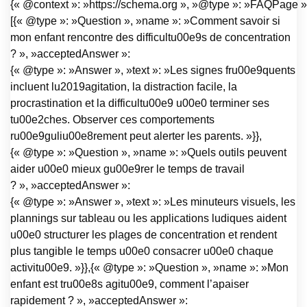
{« @context »: »https://schema.org », »@type »: »FAQPage »,
[{« @type »: »Question », »name »: »Comment savoir si
mon enfant rencontre des difficultu00e9s de concentration
? », »acceptedAnswer »:
{« @type »: »Answer », »text »: »Les signes fru00e9quents
incluent lu2019agitation, la distraction facile, la
procrastination et la difficultu00e9 u00e0 terminer ses
tu00e2ches. Observer ces comportements
ru00e9guliu00e8rement peut alerter les parents. »}},
{« @type »: »Question », »name »: »Quels outils peuvent
aider u00e0 mieux gu00e9rer le temps de travail
? », »acceptedAnswer »:
{« @type »: »Answer », »text »: »Les minuteurs visuels, les
plannings sur tableau ou les applications ludiques aident
u00e0 structurer les plages de concentration et rendent
plus tangible le temps u00e0 consacrer u00e0 chaque
activitu00e9. »}},{« @type »: »Question », »name »: »Mon
enfant est tru00e8s agitu00e9, comment l’apaiser
rapidement ? », »acceptedAnswer »: